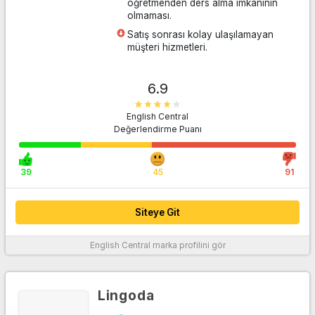
öğretmenden ders alma imkanının
olmaması.
Satış sonrası kolay ulaşılamayan
müşteri hizmetleri.
Siteye Git
6.9
English Central
Değerlendirme Puanı
39
45
91
Siteye Git
English Central
marka profilini gör
Daha fazla bilgi
Lingoda