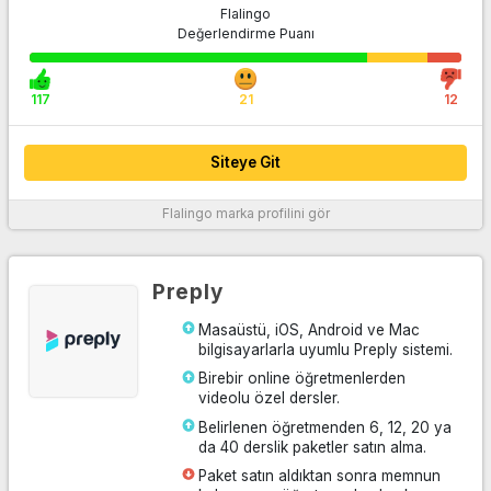
Flalingo
Değerlendirme Puanı
117
21
12
Siteye Git
1600’den fazla profesyonel İngilizce öğretmeni arasından
Flalingo
marka profilini gör
sizin için en uygunu belirleyen Flalingo akıllı öğretmen
algoritması sayesinde, ihtiyacınıza en uygun öğretmenleri
sizin için sıralamışlar.
Preply
Konuşma pratiği yapmanız ya da sistemli şekilde İngilizce’yi
öğrenmeniz için tasarlanmış kur sistemiyle, ders takibini siz
Masaüstü, iOS, Android ve Mac
ve öğretmeniniz için kolay hale getirerek öğrenme
bilgisayarlarla uyumlu Preply sistemi.
verimliliğini arttırmışlar.
Birebir online öğretmenlerden
Oxford University Press içeriklerine sınırsız erişim sunarak
videolu özel dersler.
hem ders içerisinde hem de ders dışında yazılı, sesli ve
Belirlenen öğretmenden 6, 12, 20 ya
görsel profesyonel materyellerle platformlarını
da 40 derslik paketler satın alma.
desteklemişler.
Paket satın aldıktan sonra memnun
Telefon, WhatsApp ve canlı chat sistemi üzerinden 7/24