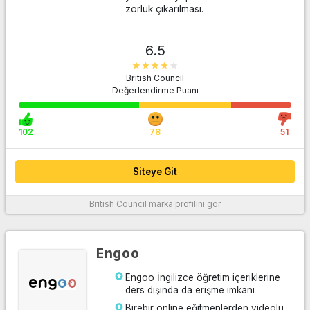
zorluk çıkarılması.
6.5
British Council
Değerlendirme Puanı
Siteye Git
102
78
51
Siteye Git
British Council
marka profilini gör
Daha fazla bilgi
Engoo
Engoo İngilizce öğretim içeriklerine
ders dışında da erişme imkanı
Birebir online eğitmenlerden videolu