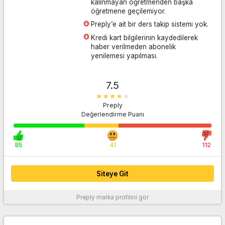
kalınmayan öğretmenden başka
destek veren müşteri hizmetleri sayesinde problemlerinizi
öğretmene geçilemiyor.
kolayca çözüme kavuşturuyorlar.
Preply’e ait bir ders takip sistemi yok.
Kredi kart bilgilerinin kaydedilerek
Daha fazla bilgi
haber verilmeden abonelik
yenilemesi yapılması.
7.5
Preply
Değerlendirme Puanı
85
41
112
Siteye Git
Preply
marka profilini gör
Daha fazla bilgi