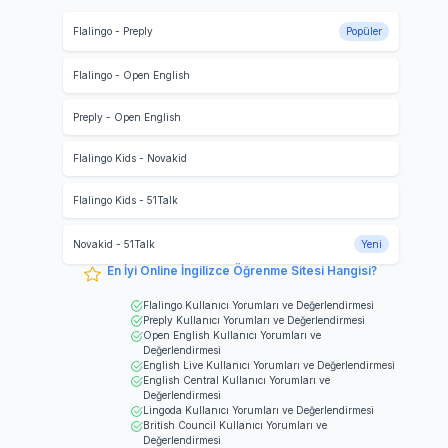
Flalingo
-
Preply
Popüler
Flalingo
-
Open English
Preply
-
Open English
Flalingo Kids
-
Novakid
Flalingo Kids
-
51Talk
Novakid
-
51Talk
Yeni
En İyi Online İngilizce Öğrenme Sitesi Hangisi?
Flalingo
Kullanıcı Yorumları ve Değerlendirmesi
Preply
Kullanıcı Yorumları ve Değerlendirmesi
Open English
Kullanıcı Yorumları ve
Değerlendirmesi
English Live
Kullanıcı Yorumları ve Değerlendirmesi
English Central
Kullanıcı Yorumları ve
Değerlendirmesi
Lingoda
Kullanıcı Yorumları ve Değerlendirmesi
British Council
Kullanıcı Yorumları ve
Değerlendirmesi