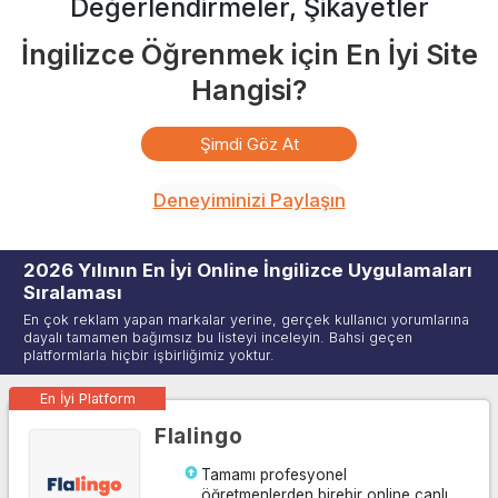
Değerlendirmeler, Şikayetler
İngilizce Öğrenmek için En İyi Site
Hangisi?
Şimdi Göz At
Deneyiminizi Paylaşın
2026
Yılının En İyi Online İngilizce Uygulamaları
Sıralaması
En çok reklam yapan markalar yerine, gerçek kullanıcı yorumlarına
dayalı tamamen bağımsız bu listeyi inceleyin. Bahsi geçen
platformlarla hiçbir işbirliğimiz yoktur.
En İyi Platform
Flalingo
Tamamı profesyonel
öğretmenlerden birebir online canlı