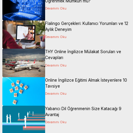
Öğrenmek Mümkün mü?
Devamını Oku
Flalingo Gerçekleri: Kullanıcı Yorumları ve 12
Aylık Deneyim
Devamını Oku
THY Online İngilizce Mülakat Soruları ve
Cevapları
Devamını Oku
Online İngilizce Eğitimi Almak İsteyenlere 10
Tavsiye
Devamını Oku
Yabancı Dil Öğrenmenin Size Katacağı 9
Avantaj
Siteye Git
Devamını Oku