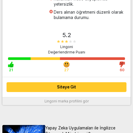
yetersizlik.
Ders alınan öğretmeni düzenli olarak
bulamama durumu.
5.2
Lingoni
Değerlendirme Puanı
21
27
60
Siteye Git
Siteye Git
Lingoni
marka profilini gör
Daha fazla bilgi
Yapay Zeka Uygulamaları ile İngilizce