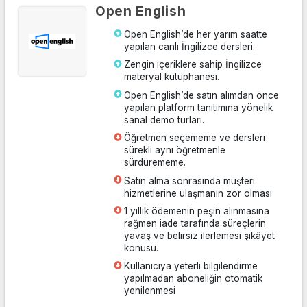
Open English
Open English’de her yarım saatte
yapılan canlı İngilizce dersleri.
Zengin içeriklere sahip İngilizce
Siteye Git
materyal kütüphanesi.
Open English’de satın alımdan önce
yapılan platform tanıtımına yönelik
sanal demo turları.
Öğretmen seçememe ve dersleri
sürekli aynı öğretmenle
sürdürememe.
Satın alma sonrasında müşteri
hizmetlerine ulaşmanın zor olması
1 yıllık ödemenin peşin alınmasına
rağmen iade tarafında süreçlerin
yavaş ve belirsiz ilerlemesi şikâyet
konusu.
Kullanıcıya yeterli bilgilendirme
yapılmadan aboneliğin otomatik
yenilenmesi