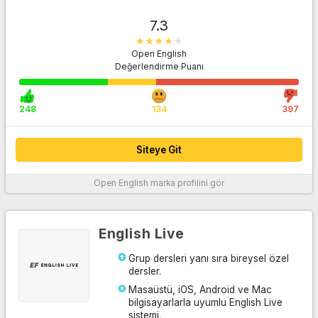
Siteye Git
7.3
Open English
Değerlendirme Puanı
248
134
397
Siteye Git
Open English
marka profilini gör
Daha fazla bilgi
English Live
Grup dersleri yanı sıra bireysel özel
dersler.
Masaüstü, iOS, Android ve Mac
bilgisayarlarla uyumlu English Live
sistemi.