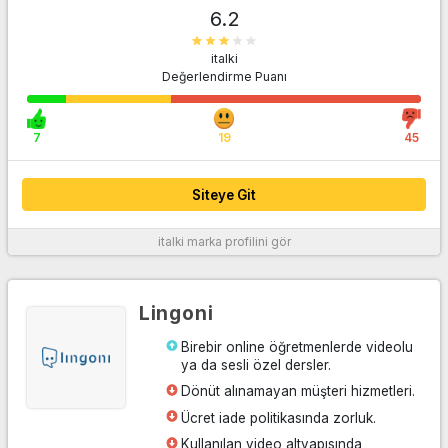
6.2
italki
Değerlendirme Puanı
Siteye Git
7
19
45
Siteye Git
italki
marka profilini gör
Daha fazla bilgi
Lingoni
Birebir online öğretmenlerde videolu
ya da sesli özel dersler.
Dönüt alınamayan müşteri hizmetleri.
Ücret iade politikasında zorluk.
Kullanılan video altyapısında