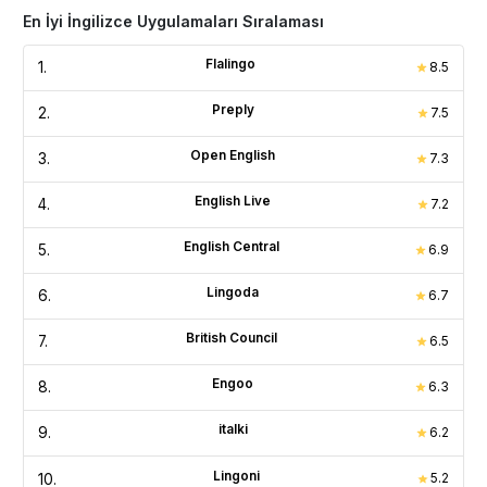
En İyi İngilizce Uygulamaları Sıralaması
Daha fazla bilgi
Flalingo
1
.
8.5
Preply
2
.
7.5
Open English
3
.
7.3
English Live
4
.
7.2
English Central
5
.
6.9
Lingoda
6
.
6.7
British Council
7
.
6.5
Engoo
8
.
6.3
italki
9
.
6.2
Lingoni
10
.
5.2