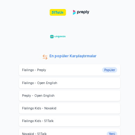
En popüler Karşılaştırmalar
Flalingo
-
Preply
Popüler
Flalingo
-
Open English
Preply
-
Open English
Flalingo Kids
-
Novakid
Flalingo Kids
-
51Talk
Novakid
-
51Talk
Yeni