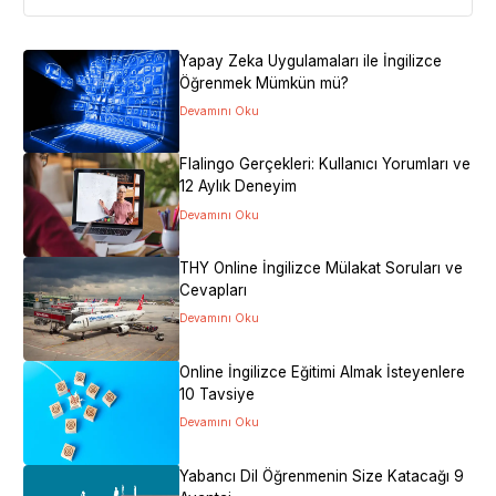
Siteye Git
Yapay Zeka Uygulamaları ile İngilizce
Öğrenmek Mümkün mü?
Devamını Oku
Flalingo Gerçekleri: Kullanıcı Yorumları ve
12 Aylık Deneyim
Devamını Oku
THY Online İngilizce Mülakat Soruları ve
Cevapları
Devamını Oku
Online İngilizce Eğitimi Almak İsteyenlere
10 Tavsiye
Devamını Oku
Yabancı Dil Öğrenmenin Size Katacağı 9