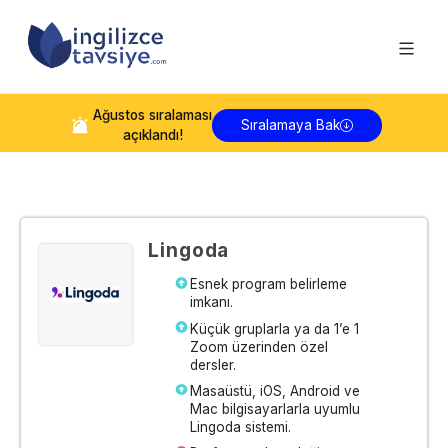
Ağustos
sıralaması
Sıralamaya Bak
açıklandı!
Lingoda
Esnek program belirleme
imkanı.
Küçük gruplarla ya da 1’e 1
Zoom üzerinden özel
dersler.
Masaüstü, iOS, Android ve
Mac bilgisayarlarla uyumlu
Lingoda sistemi.