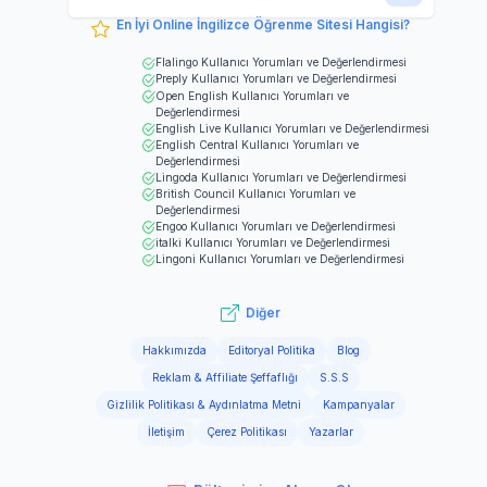
En İyi Online İngilizce Öğrenme Sitesi Hangisi?
Flalingo
Kullanıcı Yorumları ve Değerlendirmesi
Preply
Kullanıcı Yorumları ve Değerlendirmesi
Open English
Kullanıcı Yorumları ve
Değerlendirmesi
English Live
Kullanıcı Yorumları ve Değerlendirmesi
English Central
Kullanıcı Yorumları ve
Değerlendirmesi
Lingoda
Kullanıcı Yorumları ve Değerlendirmesi
British Council
Kullanıcı Yorumları ve
Değerlendirmesi
Engoo
Kullanıcı Yorumları ve Değerlendirmesi
italki
Kullanıcı Yorumları ve Değerlendirmesi
Lingoni
Kullanıcı Yorumları ve Değerlendirmesi
Diğer
Hakkımızda
Editoryal Politika
Blog
Reklam & Affiliate Şeffaflığı
S.S.S
Gizlilik Politikası & Aydınlatma Metni
Kampanyalar
İletişim
Çerez Politikası
Yazarlar