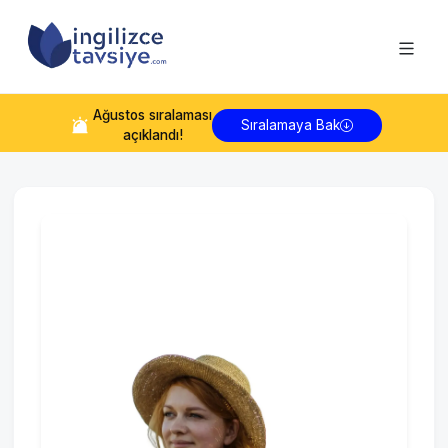
Ağustos
sıralaması
Sıralamaya Bak
açıklandı!