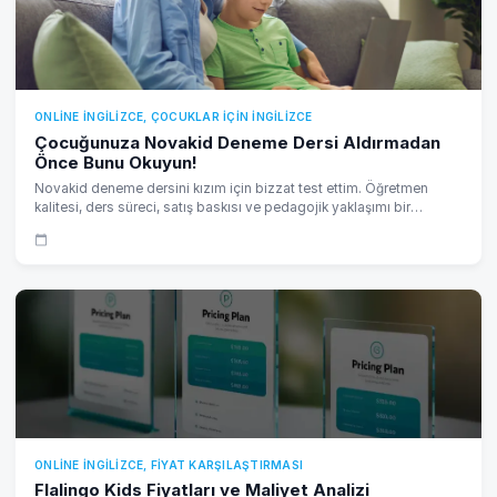
ONLINE İNGILIZCE, ÇOCUKLAR IÇIN İNGILIZCE
Çocuğunuza Novakid Deneme Dersi Aldırmadan
Önce Bunu Okuyun!
Novakid deneme dersini kızım için bizzat test ettim. Öğretmen
kalitesi, ders süreci, satış baskısı ve pedagojik yaklaşımı bir
öğretmen ve anne gözünden tüm detaylarıyla objektif olarak
inceledim.
ONLINE İNGILIZCE, FIYAT KARŞILAŞTIRMASI
Flalingo Kids Fiyatları ve Maliyet Analizi