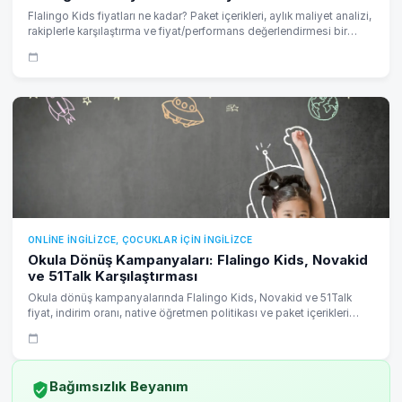
Flalingo Kids fiyatları ne kadar? Paket içerikleri, aylık maliyet analizi,
rakiplerle karşılaştırma ve fiyat/performans değerlendirmesi bir
eğitim danışmanı gözünden detaylı olarak incelendi.
ONLINE İNGILIZCE, ÇOCUKLAR IÇIN İNGILIZCE
Okula Dönüş Kampanyaları: Flalingo Kids, Novakid
ve 51Talk Karşılaştırması
Okula dönüş kampanyalarında Flalingo Kids, Novakid ve 51Talk
fiyat, indirim oranı, native öğretmen politikası ve paket içerikleri
açısından detaylı karşılaştırıldı. Hangi platform daha avantajlı?
Bağımsızlık Beyanım