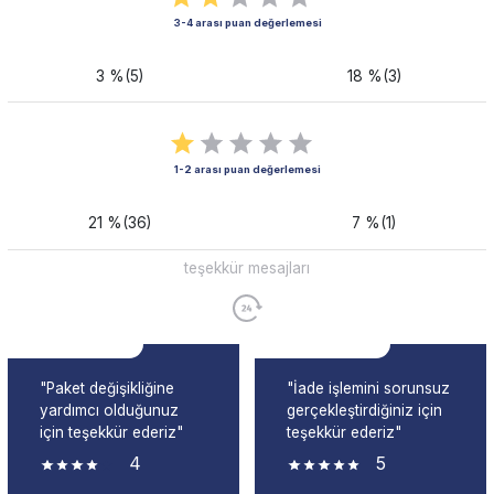
3-4 arası puan değerlemesi
3 %(5)
18 %(3)
1-2 arası puan değerlemesi
21 %(36)
7 %(1)
teşekkür mesajları
"Paket değişikliğine
"İade işlemini sorunsuz
yardımcı olduğunuz
gerçekleştirdiğiniz için
için teşekkür ederiz"
teşekkür ederiz"
4
5