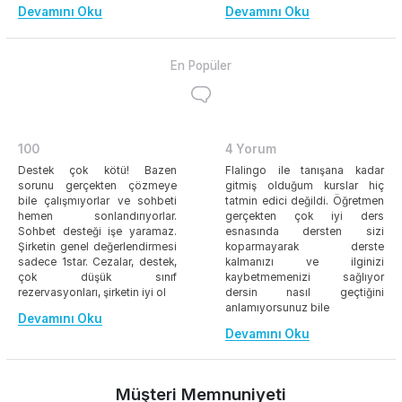
Devamını Oku
Devamını Oku
En Popüler
100
4 Yorum
Destek çok kötü! Bazen
Flalingo ile tanışana kadar
sorunu gerçekten çözmeye
gitmiş olduğum kurslar hiç
bile çalışmıyorlar ve sohbeti
tatmin edici değildi. Öğretmen
hemen sonlandırıyorlar.
gerçekten çok iyi ders
Sohbet desteği işe yaramaz.
esnasında dersten sizi
Şirketin genel değerlendirmesi
koparmayarak derste
sadece 1star. Cezalar, destek,
kalmanızı ve ilginizi
çok düşük sınıf
kaybetmemenizi sağlıyor
rezervasyonları, şirketin iyi ol
dersin nasıl geçtiğini
anlamıyorsunuz bile
Devamını Oku
Devamını Oku
Müşteri Memnuniyeti