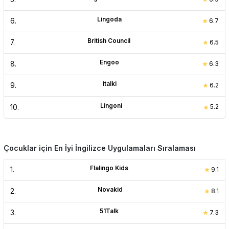
Lingoda
6
.
6.7
British Council
7
.
6.5
Engoo
8
.
6.3
italki
9
.
6.2
Lingoni
10
.
5.2
Çocuklar için En İyi İngilizce Uygulamaları Sıralaması
Flalingo Kids
1
.
9.1
Novakid
2
.
8.1
51Talk
3
.
7.3