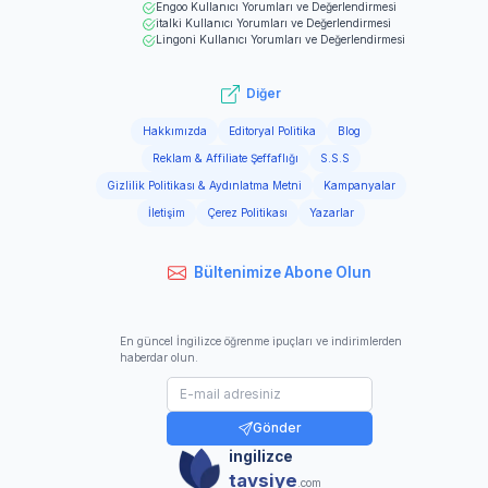
Engoo
Kullanıcı Yorumları ve Değerlendirmesi
italki
Kullanıcı Yorumları ve Değerlendirmesi
Lingoni
Kullanıcı Yorumları ve Değerlendirmesi
Diğer
Hakkımızda
Editoryal Politika
Blog
Reklam & Affiliate Şeffaflığı
S.S.S
Gizlilik Politikası & Aydınlatma Metni
Kampanyalar
İletişim
Çerez Politikası
Yazarlar
Bültenimize Abone Olun
En güncel İngilizce öğrenme ipuçları ve indirimlerden
haberdar olun.
Gönder
ingilizce
tavsiye
.com