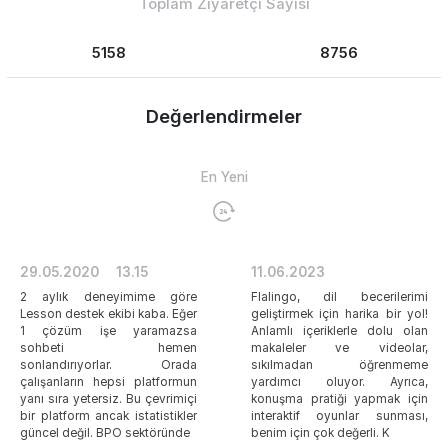
Toplam Ziyaretçi Sayısı
5158
8756
Değerlendirmeler
En Yeni
29.05.2020
13.15
11.06.2023
2 aylık deneyimime göre
Flalingo, dil becerilerimi
Lesson destek ekibi kaba. Eğer
geliştirmek için harika bir yol!
1 çözüm işe yaramazsa
Anlamlı içeriklerle dolu olan
sohbeti hemen
makaleler ve videolar,
sonlandırıyorlar. Orada
sıkılmadan öğrenmeme
çalışanların hepsi platformun
yardımcı oluyor. Ayrıca,
yanı sıra yetersiz. Bu çevrimiçi
konuşma pratiği yapmak için
bir platform ancak istatistikler
interaktif oyunlar sunması,
güncel değil. BPO sektöründe
benim için çok değerli. K