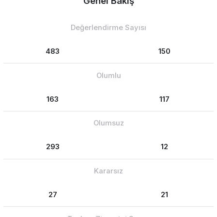
Genel Bakış
Değerlendirme Sayısı
483
150
Olumlu
163
117
Olumsuz
293
12
Kararsız
27
21