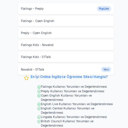
Flalingo
-
Preply
Popüler
Flalingo
-
Open English
Preply
-
Open English
Flalingo Kids
-
Novakid
Flalingo Kids
-
51Talk
Novakid
-
51Talk
Yeni
En İyi Online İngilizce Öğrenme Sitesi Hangisi?
Flalingo
Kullanıcı Yorumları ve Değerlendirmesi
Preply
Kullanıcı Yorumları ve Değerlendirmesi
Open English
Kullanıcı Yorumları ve
Değerlendirmesi
English Live
Kullanıcı Yorumları ve Değerlendirmesi
English Central
Kullanıcı Yorumları ve
Değerlendirmesi
Lingoda
Kullanıcı Yorumları ve Değerlendirmesi
British Council
Kullanıcı Yorumları ve
Değerlendirmesi