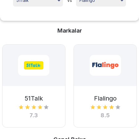
vs
Markalar
51Talk
Flalingo
7.3
8.5