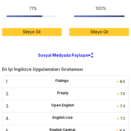
71%
100%
Siteye Git
Siteye Git
Sosyal Medyada Paylaşın
En İyi İngilizce Uygulamaları Sıralaması
Flalingo
1
.
8.5
Preply
2
.
7.5
Open English
3
.
7.3
English Live
4
.
7.2
English Central
5
.
6.9