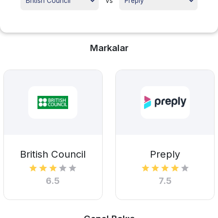
vs
Markalar
British Council
Preply
6.5
7.5