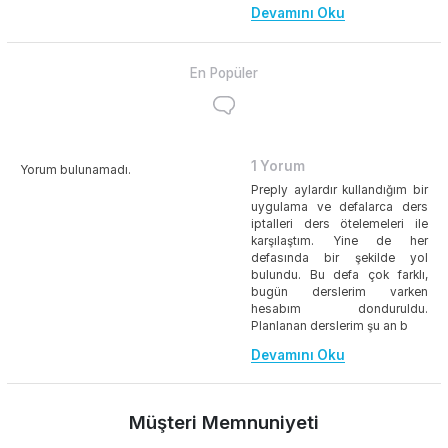
Devamını Oku
En Popüler
1 Yorum
Yorum bulunamadı.
Preply aylardır kullandığım bir
uygulama ve defalarca ders
iptalleri ders ötelemeleri ile
karşılaştım. Yine de her
defasında bir şekilde yol
bulundu. Bu defa çok farklı,
bugün derslerim varken
hesabım donduruldu.
Planlanan derslerim şu an b
Devamını Oku
Müşteri Memnuniyeti