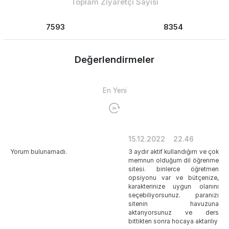
Toplam Ziyaretçi Sayısı
7593
8354
Değerlendirmeler
En Yeni
15.12.2022
22.46
Yorum bulunamadı.
3 aydır aktif kullandığım ve çok
memnun olduğum dil öğrenme
sitesi. binlerce öğretmen
opsiyonu var ve bütçenize,
karakterinize uygun olanını
seçebiliyorsunuz. paranızı
sitenin havuzuna
aktarıyorsunuz ve ders
bittikten sonra hocaya aktarılıy