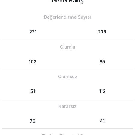
Genel Bakış
Değerlendirme Sayısı
231
238
Olumlu
102
85
Olumsuz
51
112
Kararsız
78
41