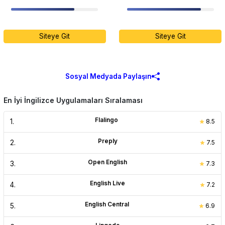
Siteye Git
Siteye Git
Sosyal Medyada Paylaşın
En İyi İngilizce Uygulamaları Sıralaması
Flalingo
1
.
8.5
Preply
2
.
7.5
Open English
3
.
7.3
English Live
4
.
7.2
English Central
5
.
6.9