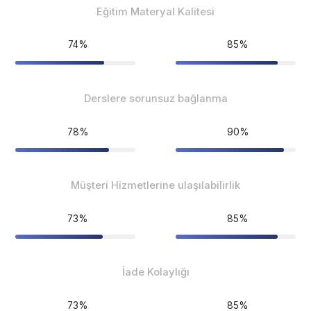
Eğitim Materyal Kalitesi
74%
85%
Derslere sorunsuz bağlanma
78%
90%
Müşteri Hizmetlerine ulaşılabilirlik
73%
85%
İade Kolaylığı
73%
85%