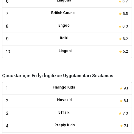
Lingoda
6
.
6.7
British Council
7
.
6.5
Engoo
8
.
6.3
italki
9
.
6.2
Lingoni
10
.
5.2
Çocuklar için En İyi İngilizce Uygulamaları Sıralaması
Flalingo Kids
1
.
9.1
Novakid
2
.
8.1
51Talk
3
.
7.3
Preply Kids
4
.
7.1