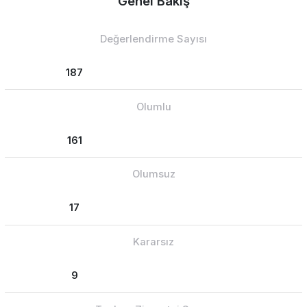
Genel Bakış
Değerlendirme Sayısı
187
Olumlu
161
Olumsuz
17
Kararsız
9