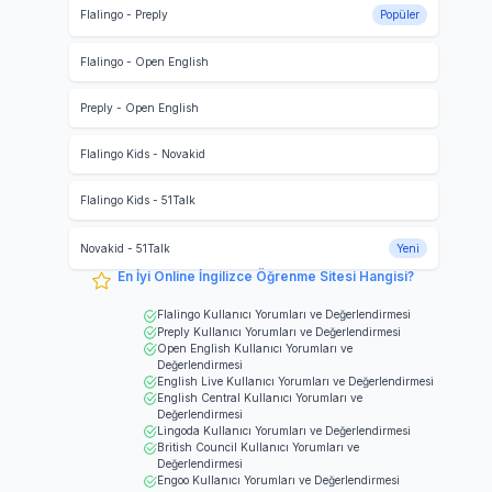
Flalingo
-
Preply
Popüler
Flalingo
-
Open English
Preply
-
Open English
Flalingo Kids
-
Novakid
Flalingo Kids
-
51Talk
Novakid
-
51Talk
Yeni
En İyi Online İngilizce Öğrenme Sitesi Hangisi?
Flalingo
Kullanıcı Yorumları ve Değerlendirmesi
Preply
Kullanıcı Yorumları ve Değerlendirmesi
Open English
Kullanıcı Yorumları ve
Değerlendirmesi
English Live
Kullanıcı Yorumları ve Değerlendirmesi
English Central
Kullanıcı Yorumları ve
Değerlendirmesi
Lingoda
Kullanıcı Yorumları ve Değerlendirmesi
British Council
Kullanıcı Yorumları ve
Değerlendirmesi
Engoo
Kullanıcı Yorumları ve Değerlendirmesi