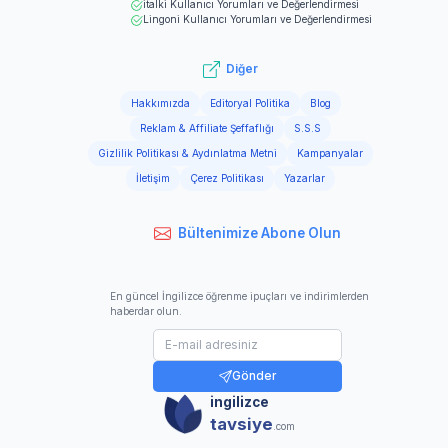
italki
Kullanıcı Yorumları ve Değerlendirmesi
Lingoni
Kullanıcı Yorumları ve Değerlendirmesi
Diğer
Hakkımızda
Editoryal Politika
Blog
Reklam & Affiliate Şeffaflığı
S.S.S
Gizlilik Politikası & Aydınlatma Metni
Kampanyalar
İletişim
Çerez Politikası
Yazarlar
Bültenimize Abone Olun
En güncel İngilizce öğrenme ipuçları ve indirimlerden
haberdar olun.
Gönder
ingilizce
tavsiye
.com