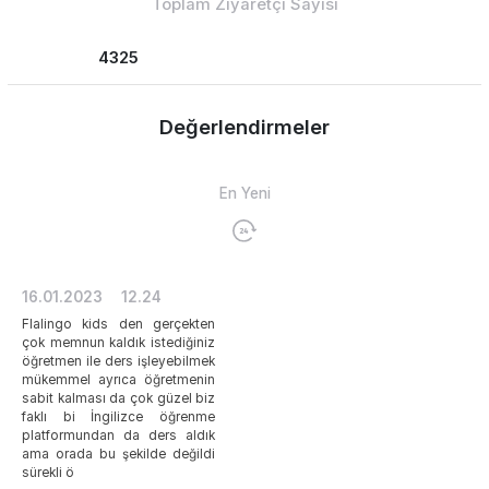
Toplam Ziyaretçi Sayısı
4325
Değerlendirmeler
En Yeni
16.01.2023
12.24
Flalingo kids den gerçekten
çok memnun kaldık istediğiniz
öğretmen ile ders işleyebilmek
mükemmel ayrıca öğretmenin
sabit kalması da çok güzel biz
faklı bi İngilizce öğrenme
platformundan da ders aldık
ama orada bu şekilde değildi
sürekli ö