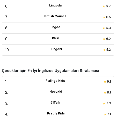
Lingoda
6
.
6.7
British Council
7
.
6.5
Engoo
8
.
6.3
italki
9
.
6.2
Lingoni
10
.
5.2
Çocuklar için En İyi İngilizce Uygulamaları Sıralaması
Flalingo Kids
1
.
9.1
Novakid
2
.
8.1
51Talk
3
.
7.3
Preply Kids
4
.
7.1