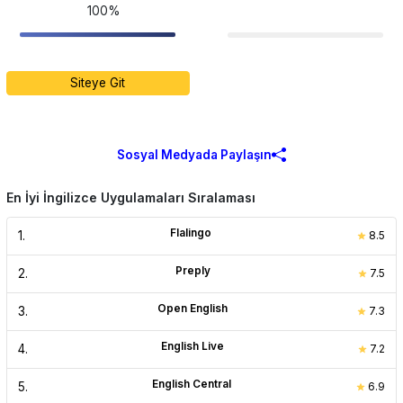
100%
Siteye Git
Sosyal Medyada Paylaşın
En İyi İngilizce Uygulamaları Sıralaması
Flalingo
1
.
8.5
Preply
2
.
7.5
Open English
3
.
7.3
English Live
4
.
7.2
English Central
5
.
6.9