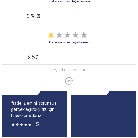
3-4 arası puan değerlemesi
9 %(3)
1-2 arası puan değerlemesi
5 %(1)
teşekkür mesajları
"İade işlemini sorunsuz
gerçekleştirdiğiniz için
teşekkür ederiz"
5