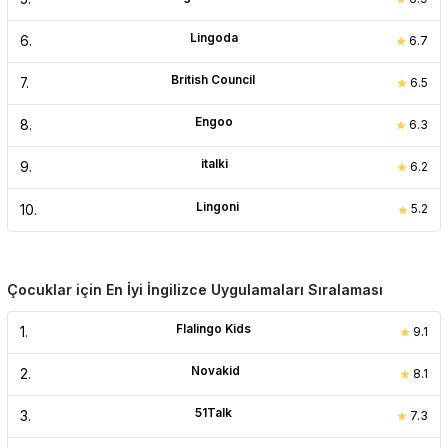
Lingoda
6
.
6.7
British Council
7
.
6.5
Engoo
8
.
6.3
italki
9
.
6.2
Lingoni
10
.
5.2
Çocuklar için En İyi İngilizce Uygulamaları Sıralaması
Flalingo Kids
1
.
9.1
Novakid
2
.
8.1
51Talk
3
.
7.3