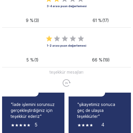
3-4 arası puan değerlemesi
9 %(3)
61 %(17)
1-2 arası puan değerlemesi
5 %(1)
66 %(19)
teşekkür mesajları
"İade işlemini sorunsuz
"şikayetimiz sonuca
gerçekleştirdiğiniz için
geç de ulaşsa
teşekkür ederiz"
teşekkürler"
5
4