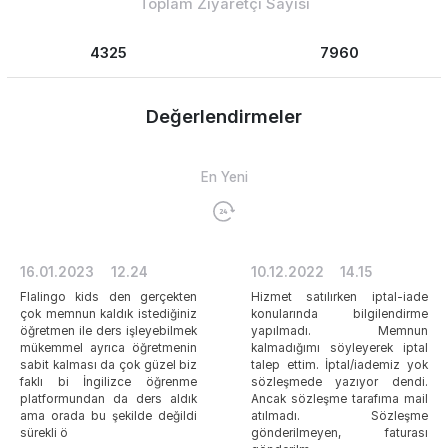
Toplam Ziyaretçi Sayısı
4325
7960
Değerlendirmeler
En Yeni
16.01.2023
12.24
10.12.2022
14.15
Flalingo kids den gerçekten
Hizmet satılırken iptal-iade
çok memnun kaldık istediğiniz
konularında bilgilendirme
öğretmen ile ders işleyebilmek
yapılmadı. Memnun
mükemmel ayrıca öğretmenin
kalmadığımı söyleyerek iptal
sabit kalması da çok güzel biz
talep ettim. İptal/iademiz yok
faklı bi İngilizce öğrenme
sözleşmede yazıyor dendi.
platformundan da ders aldık
Ancak sözleşme tarafıma mail
ama orada bu şekilde değildi
atılmadı. Sözleşme
sürekli ö
gönderilmeyen, faturası