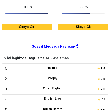
100%
66%
Siteye Git
Siteye Git
Sosyal Medyada Paylaşın
En İyi İngilizce Uygulamaları Sıralaması
Flalingo
1
.
8.5
Preply
2
.
7.5
Open English
3
.
7.3
English Live
4
.
7.2
English Central
5
.
6.9