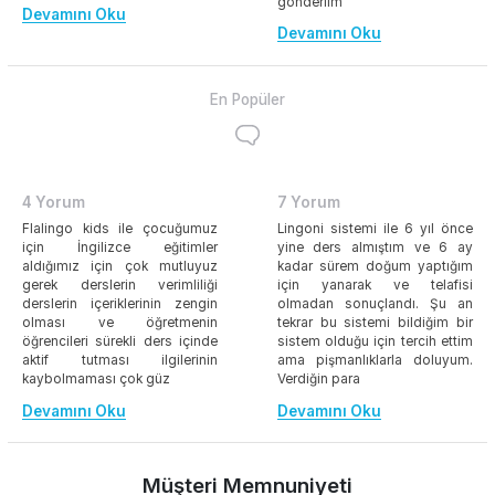
gönderilm
Devamını Oku
Devamını Oku
En Popüler
4 Yorum
7 Yorum
Flalingo kids ile çocuğumuz
Lingoni sistemi ile 6 yıl önce
için İngilizce eğitimler
yine ders almıştım ve 6 ay
aldığımız için çok mutluyuz
kadar sürem doğum yaptığım
gerek derslerin verimliliği
için yanarak ve telafisi
derslerin içeriklerinin zengin
olmadan sonuçlandı. Şu an
olması ve öğretmenin
tekrar bu sistemi bildiğim bir
öğrencileri sürekli ders içinde
sistem olduğu için tercih ettim
aktif tutması ilgilerinin
ama pişmanlıklarla doluyum.
kaybolmaması çok güz
Verdiğin para
Devamını Oku
Devamını Oku
Müşteri Memnuniyeti