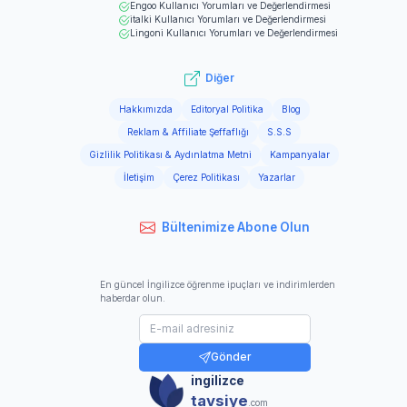
Engoo
Kullanıcı Yorumları ve Değerlendirmesi
italki
Kullanıcı Yorumları ve Değerlendirmesi
Lingoni
Kullanıcı Yorumları ve Değerlendirmesi
Diğer
Hakkımızda
Editoryal Politika
Blog
Reklam & Affiliate Şeffaflığı
S.S.S
Gizlilik Politikası & Aydınlatma Metni
Kampanyalar
İletişim
Çerez Politikası
Yazarlar
Bültenimize Abone Olun
En güncel İngilizce öğrenme ipuçları ve indirimlerden
haberdar olun.
Gönder
ingilizce
tavsiye
.com