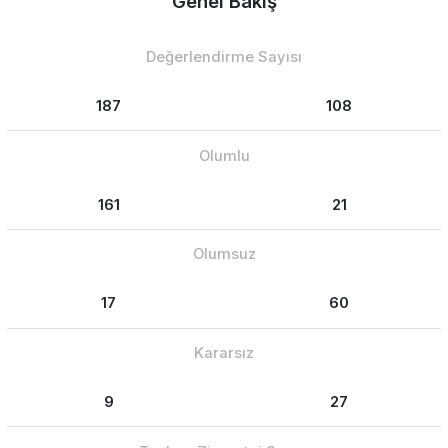
Genel Bakış
Değerlendirme Sayısı
187
108
Olumlu
161
21
Olumsuz
17
60
Kararsız
9
27