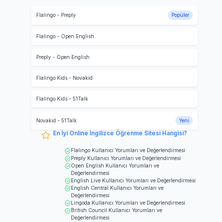
Flalingo
-
Preply
Popüler
Flalingo
-
Open English
Preply
-
Open English
Flalingo Kids
-
Novakid
Flalingo Kids
-
51Talk
Novakid
-
51Talk
Yeni
En İyi Online İngilizce Öğrenme Sitesi Hangisi?
Flalingo
Kullanıcı Yorumları ve Değerlendirmesi
Preply
Kullanıcı Yorumları ve Değerlendirmesi
Open English
Kullanıcı Yorumları ve
Değerlendirmesi
English Live
Kullanıcı Yorumları ve Değerlendirmesi
English Central
Kullanıcı Yorumları ve
Değerlendirmesi
Lingoda
Kullanıcı Yorumları ve Değerlendirmesi
British Council
Kullanıcı Yorumları ve
Değerlendirmesi