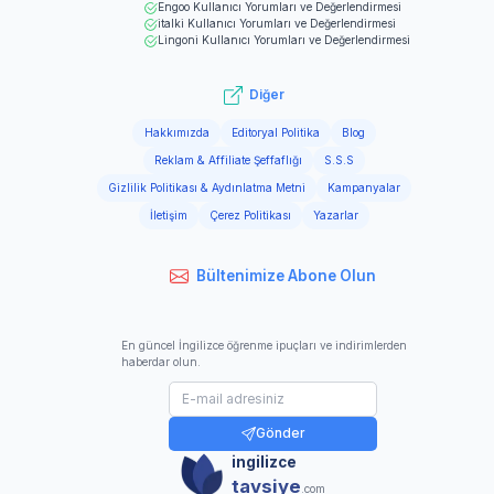
Engoo
Kullanıcı Yorumları ve Değerlendirmesi
italki
Kullanıcı Yorumları ve Değerlendirmesi
Lingoni
Kullanıcı Yorumları ve Değerlendirmesi
Diğer
Hakkımızda
Editoryal Politika
Blog
Reklam & Affiliate Şeffaflığı
S.S.S
Gizlilik Politikası & Aydınlatma Metni
Kampanyalar
İletişim
Çerez Politikası
Yazarlar
Bültenimize Abone Olun
En güncel İngilizce öğrenme ipuçları ve indirimlerden
haberdar olun.
Gönder
ingilizce
tavsiye
.com