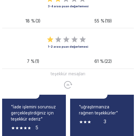
3-4 arası puan değerlemesi
18 %(3)
55 %(19)
1-2 arası puan değerlemesi
7 %(1)
61 %(22)
teşekkür mesajları
"İade işlemini sorunsuz
"uğraştırmanıza
gerçekleştirdiğiniz için
rağmen teşekkürler"
teşekkür ederiz"
3
5