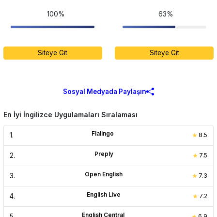
100%
63%
Siteye Git
Siteye Git
Sosyal Medyada Paylaşın
En İyi İngilizce Uygulamaları Sıralaması
Flalingo
1
.
8.5
Preply
2
.
7.5
Open English
3
.
7.3
English Live
4
.
7.2
English Central
5
.
6.9