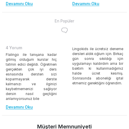
Devamını Oku
Devamını Oku
En Popüler
4 Yorum
Lingokids ile ücretsiz deneme
dersleri aldık oğlum için. Birkaç
Flalingo ile tanışana kadar
gün sonra sıkıldığı için
gitmiş olduğum kurslar hiç
uygulamayı kaldırdım ama bir
tatmin edici değildi. Öğretmen
baktım ki kullanmadığımız
gerçekten çok iyi ders
halde ücret kesmiş.
esnasında dersten sizi
Sonrasında aboneliği iptal
koparmayarak derste
etmemiz gerektiğini öğrendim.
kalmanızı ve ilginizi
kaybetmemenizi sağlıyor
dersin nasıl geçtiğini
anlamıyorsunuz bile
Devamını Oku
Müşteri Memnuniyeti