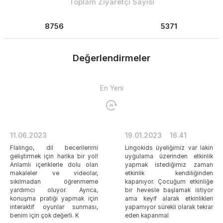
Toplam Ziyaretçi Sayısı
8756
5371
Değerlendirmeler
En Yeni
11.06.2023
19.01.2023
16.41
Flalingo, dil becerilerimi
Lingokids üyeliğimiz var lakin
geliştirmek için harika bir yol!
uygulama üzerinden etkinlik
Anlamlı içeriklerle dolu olan
yapmak istediğimiz zaman
makaleler ve videolar,
etkinlik kendiliğinden
sıkılmadan öğrenmeme
kapanıyor. Çocuğum etkinliğe
yardımcı oluyor. Ayrıca,
bir hevesle başlamak istiyor
konuşma pratiği yapmak için
ama keyif alarak etkinlikleri
interaktif oyunlar sunması,
yapamıyor sürekli olarak tekrar
benim için çok değerli. K
eden kapanmal