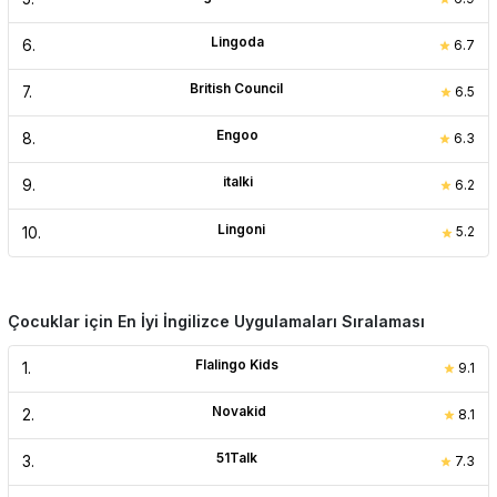
Lingoda
6
.
6.7
British Council
7
.
6.5
Engoo
8
.
6.3
italki
9
.
6.2
Lingoni
10
.
5.2
Çocuklar için En İyi İngilizce Uygulamaları Sıralaması
Flalingo Kids
1
.
9.1
Novakid
2
.
8.1
51Talk
3
.
7.3