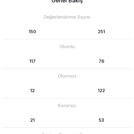
Genel Bakış
Değerlendirme Sayısı
150
251
Olumlu
117
76
Olumsuz
12
122
Kararsız
21
53