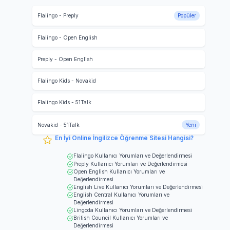
Flalingo
-
Preply
Popüler
Flalingo
-
Open English
Preply
-
Open English
Flalingo Kids
-
Novakid
Flalingo Kids
-
51Talk
Novakid
-
51Talk
Yeni
En İyi Online İngilizce Öğrenme Sitesi Hangisi?
Flalingo
Kullanıcı Yorumları ve Değerlendirmesi
Preply
Kullanıcı Yorumları ve Değerlendirmesi
Open English
Kullanıcı Yorumları ve
Değerlendirmesi
English Live
Kullanıcı Yorumları ve Değerlendirmesi
English Central
Kullanıcı Yorumları ve
Değerlendirmesi
Lingoda
Kullanıcı Yorumları ve Değerlendirmesi
British Council
Kullanıcı Yorumları ve
Değerlendirmesi