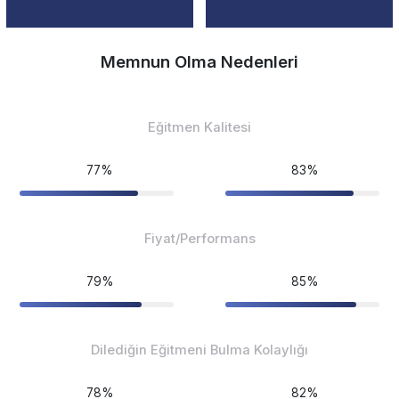
Memnun Olma Nedenleri
Eğitmen Kalitesi
77%
83%
Fiyat/Performans
79%
85%
Dilediğin Eğitmeni Bulma Kolaylığı
78%
82%