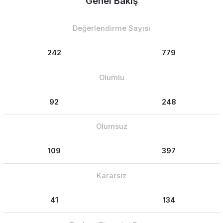
Genel Bakış
Değerlendirme Sayısı
242
779
Olumlu
92
248
Olumsuz
109
397
Kararsız
41
134