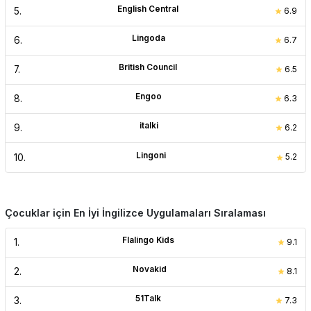
English Central
5
.
6.9
Lingoda
6
.
6.7
British Council
7
.
6.5
Engoo
8
.
6.3
italki
9
.
6.2
Lingoni
10
.
5.2
Çocuklar için En İyi İngilizce Uygulamaları Sıralaması
Flalingo Kids
1
.
9.1
Novakid
2
.
8.1
51Talk
3
.
7.3