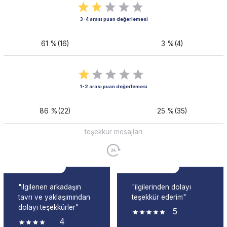
3-4 arası puan değerlemesi
61 %(16)
3 %(4)
1-2 arası puan değerlemesi
86 %(22)
25 %(35)
teşekkür mesajları
"ilgilenen arkadaşın
"ilgilerinden dolayı
tavrı ve yaklaşımından
teşekkür ederim"
dolayı teşekkürler"
5
4