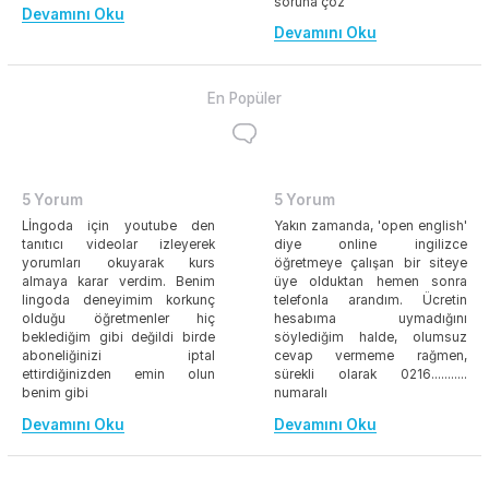
soruna çöz
Devamını Oku
Devamını Oku
En Popüler
5 Yorum
5 Yorum
Lİngoda için youtube den
Yakın zamanda, 'open english'
tanıtıcı videolar izleyerek
diye online ingilizce
yorumları okuyarak kurs
öğretmeye çalışan bir siteye
almaya karar verdim. Benim
üye olduktan hemen sonra
lingoda deneyimim korkunç
telefonla arandım. Ücretin
olduğu öğretmenler hiç
hesabıma uymadığını
beklediğim gibi değildi birde
söylediğim halde, olumsuz
aboneliğinizi iptal
cevap vermeme rağmen,
ettirdiğinizden emin olun
sürekli olarak 0216...........
benim gibi
numaralı
Devamını Oku
Devamını Oku