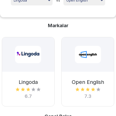
vs
Markalar
Lingoda
Open English
6.7
7.3