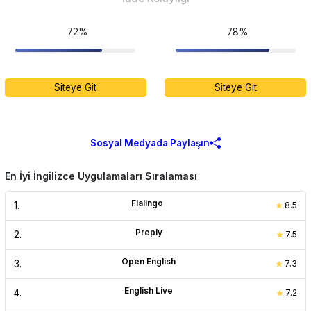
72%
78%
Siteye Git
Siteye Git
Sosyal Medyada Paylaşın
En İyi İngilizce Uygulamaları Sıralaması
Flalingo
1
.
8.5
Preply
2
.
7.5
Open English
3
.
7.3
English Live
4
.
7.2