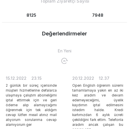
Toplam Ziyaretçi Sayısı
8125
7948
Değerlendirmeler
En Yeni
15.12.2022
23.15
20.12.2022
12.37
2 günlük bir süreç içerisinde
Open English öğrenim süremi
müşteri hizmetlerine defalarca
tamamlamaya yakın en az iki
ulaşmaya çalıştım aboneliğimi
kez aradım ve devam
iptal ettirmek için ve geri
edemeyeceğimi, üyelik
ödeme alıp alamaycağımı
kaydımın iptal edilmesini
öğrenmek için tek aldığım
istedim halde. Kredi
cevap lütfen meail atınız mail
kartımızdan 6 aylık ücreti
atıyorum sorularıma cevap
çekildiğini fark ettim. Telefonla
alamıyorum ger
aradım ancak çalışan bu