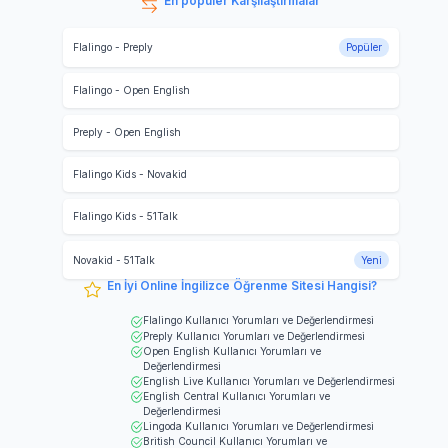
En popüler Karşılaştırmalar
Flalingo
-
Preply
Popüler
Flalingo
-
Open English
Preply
-
Open English
Flalingo Kids
-
Novakid
Flalingo Kids
-
51Talk
Novakid
-
51Talk
Yeni
En İyi Online İngilizce Öğrenme Sitesi Hangisi?
Flalingo
Kullanıcı Yorumları ve Değerlendirmesi
Preply
Kullanıcı Yorumları ve Değerlendirmesi
Open English
Kullanıcı Yorumları ve
Değerlendirmesi
English Live
Kullanıcı Yorumları ve Değerlendirmesi
English Central
Kullanıcı Yorumları ve
Değerlendirmesi
Lingoda
Kullanıcı Yorumları ve Değerlendirmesi
British Council
Kullanıcı Yorumları ve