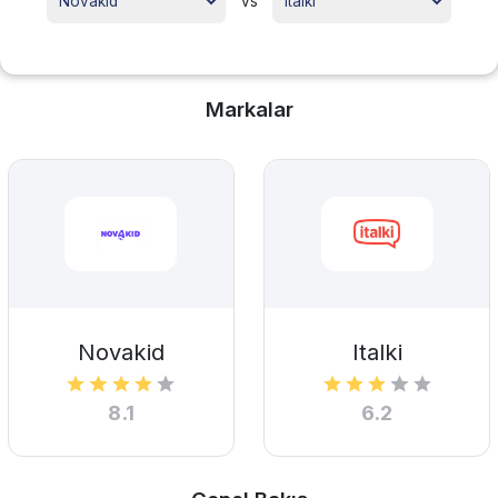
vs
Markalar
Novakid
Italki
8.1
6.2