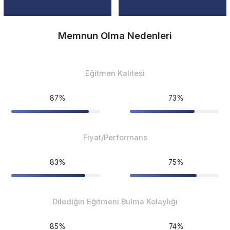
Memnun Olma Nedenleri
Eğitmen Kalitesi
87%
73%
Fiyat/Performans
83%
75%
Dilediğin Eğitmeni Bulma Kolaylığı
85%
74%