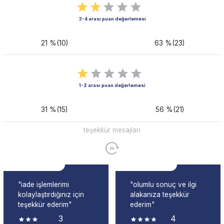
3-4 arası puan değerlemesi
21 %(10)
63 %(23)
1-2 arası puan değerlemesi
31 %(15)
56 %(21)
teşekkür mesajları
"iade işlemlerimi
"olumlu sonuç ve ilgi
kolaylaştırdığınız için
alakanıza teşekkür
teşekkür ederim"
ederim"
3
4