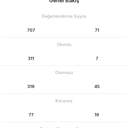
Genel Bakış
Değerlendirme Sayısı
707
71
Olumlu
311
7
Olumsuz
319
45
Kararsız
77
19