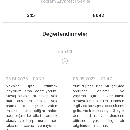
Toplam Ziyaretçi Sayısı
5451
8642
Değerlendirmeler
En Yeni
25.01.2023
09.27
08.05.2023
22.47
Novakid iptal ettirmek
Yurt dışında kısa bir çalışma
istiyorum ama edemiyorum.
tecrübesi edinmek ve
Mesaj yazıyorum cevap yok
yaşamak için iniglizce kursu
mail atıyorum cevap yok
almaya karar verdim. İtalkiden
arama ile ulaşmak zaten
ingilizce konuşma becerilerimi
imkansız. İstemediğim halde
geliştirmek maksadıyla 3 aylık
aboneliğimi kendileri otomatik
ders aldım ve derslerin
olarak yenileyip ücret iade
bitimine yakın hiç bir
talebime cevap vermiyorlar.
bilgilendirme aramas