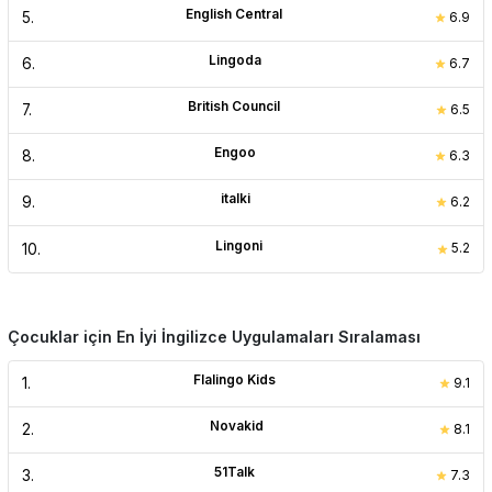
English Central
5
.
6.9
Lingoda
6
.
6.7
British Council
7
.
6.5
Engoo
8
.
6.3
italki
9
.
6.2
Lingoni
10
.
5.2
Çocuklar için En İyi İngilizce Uygulamaları Sıralaması
Flalingo Kids
1
.
9.1
Novakid
2
.
8.1
51Talk
3
.
7.3