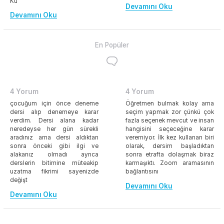
Ku
Devamını Oku
Devamını Oku
En Popüler
4 Yorum
4 Yorum
çocuğum için önce deneme
Öğretmen bulmak kolay ama
dersi alıp denemeye karar
seçim yapmak zor çünkü çok
verdim. Dersi alana kadar
fazla seçenek mevcut ve insan
neredeyse her gün sürekli
hangisini seçeceğine karar
aradınız ama dersi aldıktan
veremiyor. İlk kez kullanan biri
sonra önceki gibi ilgi ve
olarak, dersim başladıktan
alakanız olmadı ayrıca
sonra etrafta dolaşmak biraz
derslerin bitimine müteakip
karmaşıktı. Zoom aramasının
uzatma fikrimi sayenizde
bağlantısını
değişt
Devamını Oku
Devamını Oku