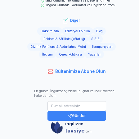
italki
Kullanıcı Yorumları ve Değerlendirmesi
Lingoni
Kullanıcı Yorumları ve Değerlendirmesi
Diğer
Hakkımızda
Editoryal Politika
Blog
Reklam & Affiliate Şeffaflığı
S.S.S
Gizlilik Politikası & Aydınlatma Metni
Kampanyalar
İletişim
Çerez Politikası
Yazarlar
Bültenimize Abone Olun
En güncel İngilizce öğrenme ipuçları ve indirimlerden
haberdar olun.
Gönder
ingilizce
tavsiye
.com