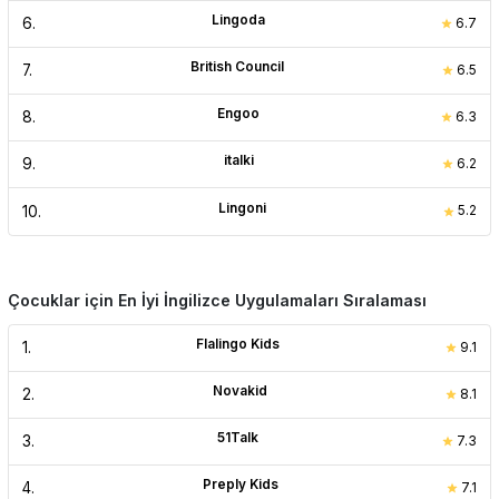
Lingoda
6
.
6.7
British Council
7
.
6.5
Engoo
8
.
6.3
italki
9
.
6.2
Lingoni
10
.
5.2
Çocuklar için En İyi İngilizce Uygulamaları Sıralaması
Flalingo Kids
1
.
9.1
Novakid
2
.
8.1
51Talk
3
.
7.3
Preply Kids
4
.
7.1