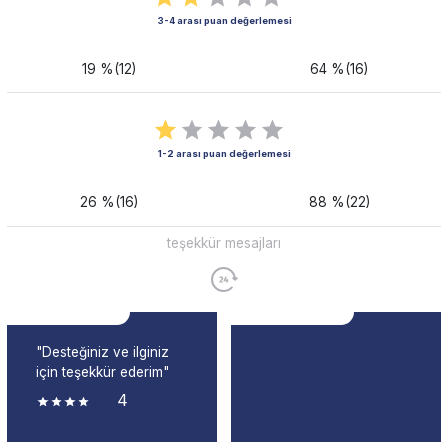
3-4 arası puan değerlemesi
19 %(12)
64 %(16)
1-2 arası puan değerlemesi
26 %(16)
88 %(22)
teşekkür mesajları
"Desteğiniz ve ilginiz
için teşekkür ederim"
4