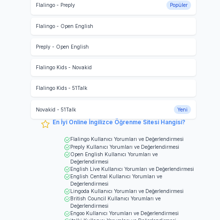
Flalingo
-
Preply
Popüler
Flalingo
-
Open English
Preply
-
Open English
Flalingo Kids
-
Novakid
Flalingo Kids
-
51Talk
Novakid
-
51Talk
Yeni
En İyi Online İngilizce Öğrenme Sitesi Hangisi?
Flalingo
Kullanıcı Yorumları ve Değerlendirmesi
Preply
Kullanıcı Yorumları ve Değerlendirmesi
Open English
Kullanıcı Yorumları ve
Değerlendirmesi
English Live
Kullanıcı Yorumları ve Değerlendirmesi
English Central
Kullanıcı Yorumları ve
Değerlendirmesi
Lingoda
Kullanıcı Yorumları ve Değerlendirmesi
British Council
Kullanıcı Yorumları ve
Değerlendirmesi
Engoo
Kullanıcı Yorumları ve Değerlendirmesi