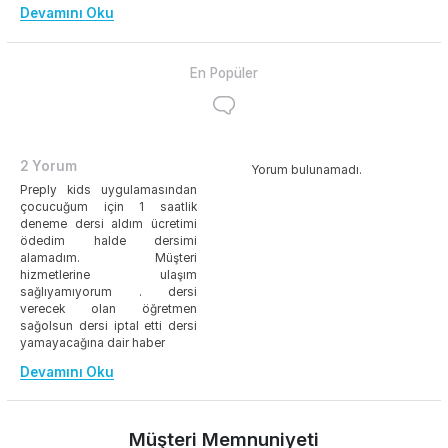
Devamını Oku
En Popüler
2 Yorum
Yorum bulunamadı.
Preply kids uygulamasından
çocucuğum için 1 saatlik
deneme dersi aldım ücretimi
ödedim halde dersimi
alamadım. Müşteri
hizmetlerine ulaşım
sağlıyamıyorum . dersi
verecek olan öğretmen
sağolsun dersi iptal etti dersi
yamayacağına dair haber
Devamını Oku
Müşteri Memnuniyeti