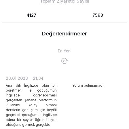
Toplam Ziyaretçi Sayısı
4127
7593
Değerlendirmeler
En Yeni
23.01.2023
21.34
Ana dili İngilizce olan bir
Yorum bulunamadı.
öğretmen ile çocuğumun
İngilizce öğrenebilmesi
gerçekten şahane platformun
kullanımı kolay olması
derslerin çocuğum için keyifli
geçmesi çocuğumun İngilizce
adına bir şeyler öğrenebiliyor
olduğunu görmek gerçekte