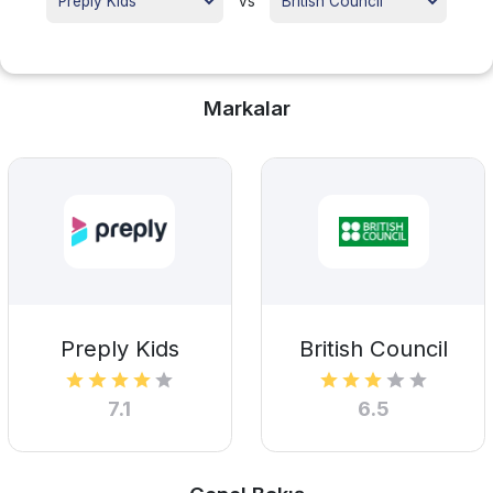
vs
Markalar
Preply Kids
British Council
7.1
6.5