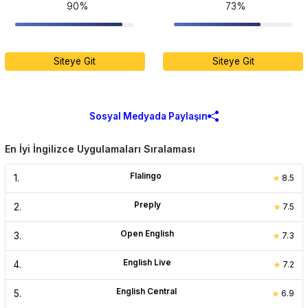
90%
73%
Siteye Git
Siteye Git
Sosyal Medyada Paylaşın
En İyi İngilizce Uygulamaları Sıralaması
Flalingo
1
.
8.5
Preply
2
.
7.5
Open English
3
.
7.3
English Live
4
.
7.2
English Central
5
.
6.9