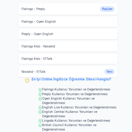
Flalingo
-
Preply
Popüler
Flalingo
-
Open English
Preply
-
Open English
Flalingo Kids
-
Novakid
Flalingo Kids
-
51Talk
Novakid
-
51Talk
Yeni
En İyi Online İngilizce Öğrenme Sitesi Hangisi?
Flalingo
Kullanıcı Yorumları ve Değerlendirmesi
Preply
Kullanıcı Yorumları ve Değerlendirmesi
Open English
Kullanıcı Yorumları ve
Değerlendirmesi
English Live
Kullanıcı Yorumları ve Değerlendirmesi
English Central
Kullanıcı Yorumları ve
Değerlendirmesi
Lingoda
Kullanıcı Yorumları ve Değerlendirmesi
British Council
Kullanıcı Yorumları ve
Değerlendirmesi