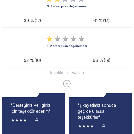
3-4 arası puan değerlemesi
39 %(12)
61 %(17)
1-2 arası puan değerlemesi
53 %(16)
66 %(19)
teşekkür mesajları
"Desteğiniz ve ilginiz
"şikayetimiz sonuca
için teşekkür ederim"
geç de ulaşsa
teşekkürler"
4
4