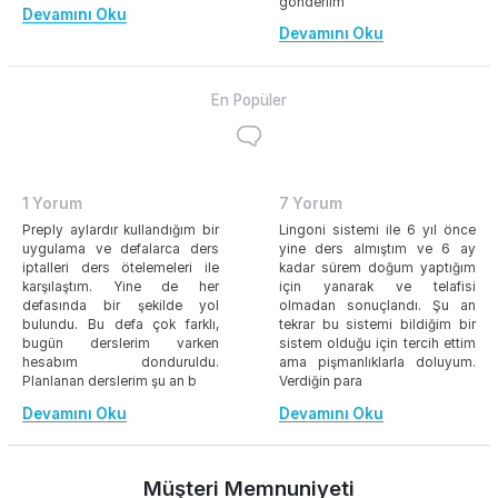
gönderilm
Devamını Oku
Devamını Oku
En Popüler
1 Yorum
7 Yorum
Preply aylardır kullandığım bir
Lingoni sistemi ile 6 yıl önce
uygulama ve defalarca ders
yine ders almıştım ve 6 ay
iptalleri ders ötelemeleri ile
kadar sürem doğum yaptığım
karşılaştım. Yine de her
için yanarak ve telafisi
defasında bir şekilde yol
olmadan sonuçlandı. Şu an
bulundu. Bu defa çok farklı,
tekrar bu sistemi bildiğim bir
bugün derslerim varken
sistem olduğu için tercih ettim
hesabım donduruldu.
ama pişmanlıklarla doluyum.
Planlanan derslerim şu an b
Verdiğin para
Devamını Oku
Devamını Oku
Müşteri Memnuniyeti