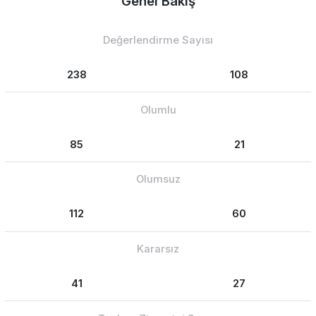
Genel Bakış
Değerlendirme Sayısı
238
108
Olumlu
85
21
Olumsuz
112
60
Kararsız
41
27