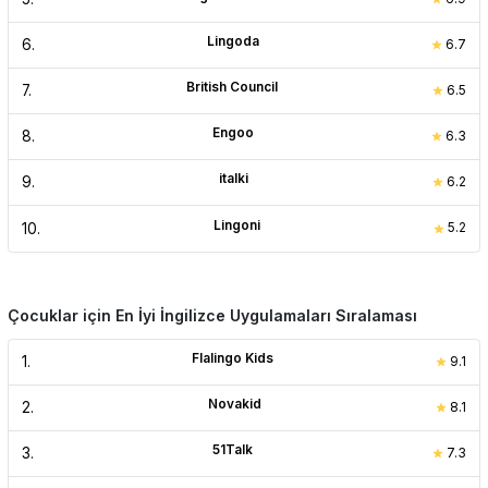
Lingoda
6
.
6.7
British Council
7
.
6.5
Engoo
8
.
6.3
italki
9
.
6.2
Lingoni
10
.
5.2
Çocuklar için En İyi İngilizce Uygulamaları Sıralaması
Flalingo Kids
1
.
9.1
Novakid
2
.
8.1
51Talk
3
.
7.3