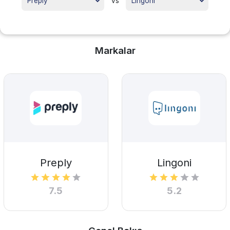
vs
Markalar
Preply
Lingoni
7.5
5.2