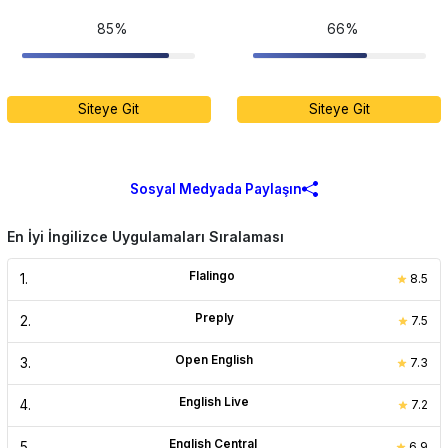
85%
66%
Siteye Git
Siteye Git
Sosyal Medyada Paylaşın
En İyi İngilizce Uygulamaları Sıralaması
Flalingo
1
.
8.5
Preply
2
.
7.5
Open English
3
.
7.3
English Live
4
.
7.2
English Central
5
.
6.9