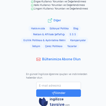
Engoo
Kullanıcı Yorumları ve Değerlendirmesi
italki
Kullanıcı Yorumları ve Değerlendirmesi
Lingoni
Kullanıcı Yorumları ve Değerlendirmesi
Diğer
Hakkımızda
Editoryal Politika
Blog
Reklam & Affiliate Şeffaflığı
S.S.S
Gizlilik Politikası & Aydınlatma Metni
Kampanyalar
İletişim
Çerez Politikası
Yazarlar
Bültenimize Abone Olun
En güncel İngilizce öğrenme ipuçları ve indirimlerden
haberdar olun.
Gönder
ingilizce
tavsiye
.com