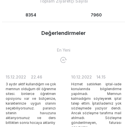
Toplam Ziyaretçi Sayısı
8354
7960
Değerlendirmeler
En Yeni
15.12.2022
22.46
10.12.2022
14.15
3 aydır aktif kullandığım ve çok
Hizmet satılırken iptal-iade
memnun olduğum dil öğrenme
konularında bilgilendirme
sitesi. binlerce öğretmen
yapılmadı. Memnun
opsiyonu var ve bütçenize,
kalmadığımı söyleyerek iptal
karakterinize uygun olanını
talep ettim. İptal/iademiz yok
seçebiliyorsunuz. paranızı
sözleşmede yazıyor dendi.
sitenin havuzuna
Ancak sözleşme tarafıma mail
aktarıyorsunuz ve ders
atılmadı. Sözleşme
bittikten sonra hocaya aktarılıy
gönderilmeyen, faturası