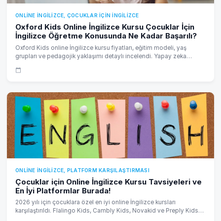
ONLINE İNGILIZCE, ÇOCUKLAR IÇIN İNGILIZCE
Oxford Kids Online İngilizce Kursu Çocuklar İçin
İngilizce Öğretme Konusunda Ne Kadar Başarılı?
Oxford Kids online İngilizce kursu fiyatları, eğitim modeli, yaş
grupları ve pedagojik yaklaşımı detaylı incelendi. Yapay zeka
desteği var mı? Fiyat/performans açısından değerlendirme.
ONLINE İNGILIZCE, PLATFORM KARŞILAŞTIRMASI
Çocuklar için Online İngilizce Kursu Tavsiyeleri ve
En İyi Platformlar Burada!
2026 yılı için çocuklara özel en iyi online İngilizce kursları
karşılaştırıldı. Flalingo Kids, Cambly Kids, Novakid ve Preply Kids
öğretmen kalitesi, fiyat şeffaflığı ve ebeveyn memnuniyeti