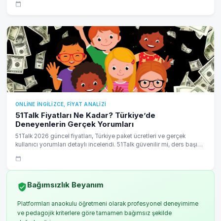
açısından analiz edildi.
ONLINE İNGILIZCE, FIYAT ANALIZI
51Talk Fiyatları Ne Kadar? Türkiye’de
Deneyenlerin Gerçek Yorumları
51Talk 2026 güncel fiyatları, Türkiye paket ücretleri ve gerçek
kullanıcı yorumları detaylı incelendi. 51Talk güvenilir mi, ders başı
maliyet ne kadar ve alternatifleri neler?
Bağımsızlık Beyanım
Platformları anaokulu öğretmeni olarak profesyonel deneyimime
ve pedagojik kriterlere göre tamamen bağımsız şekilde