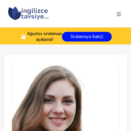
Ağustos
sıralaması
Sıralamaya Bak
açıklandı!