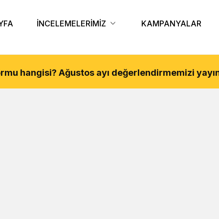
YFA
İNCELEMELERİMİZ
KAMPANYALAR
tformu hangisi?
Ağustos
ayı değerlendirmemizi yayın