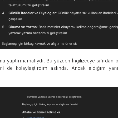
ana yaptırmamalıydı. Bu yüzden İngilizceye sıfırdan 
ini de kolaylaştırdım aslında. Ancak aldığım yan