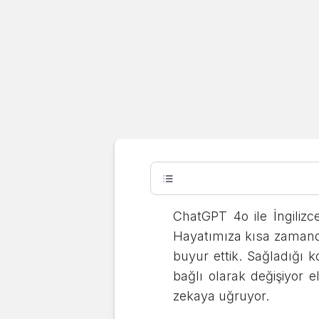
Adult
ChatGPT il
Denedim ve
ChatGPT 4o ile İngilizc
Paylaşıyo
Hayatımıza kısa zamanda
buyur ettik. Sağladığı k
bağlı olarak değişiyor e
İlayda Gündoğan
Son güncelleme:
07.04.2025
zekaya uğruyor.