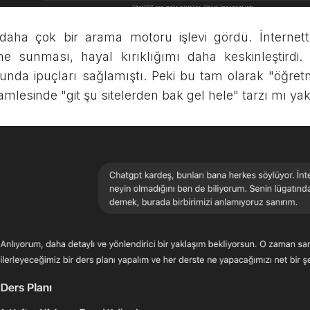
aha çok bir arama motoru işlevi gördü. İnternette
e sunması, hayal kırıklığımı daha keskinleştirdi
unda ipuçları sağlamıştı. Peki bu tam olarak "öğret
hamlesinde "git şu sitelerden bak gel hele" tarzı mı ya