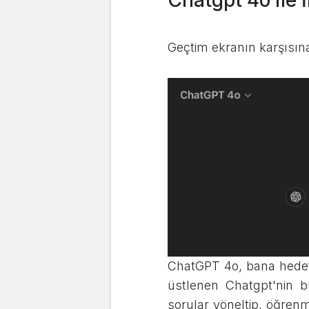
Chatgpt 4o ile 
Geçtim ekranın karşısın
ChatGPT 4o, bana hedef
üstlenen Chatgpt'nin b
sorular yöneltip, öğrenme