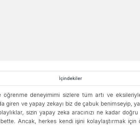
e İngilizce Öğrenm
İçindekiler
 Sonuçları
e öğrenme deneyimimi sizlere tüm artı ve eksileriyl
rum!
 giren ve yapay zekayı biz de çabuk benimseyip, ya
olaylıklar, sizin yapay zeka aracınızı ne kadar doğru 
lbette. Ancak, herkes kendi işini kolaylaştırmak içi
Sosyal Medyada Paylaşın