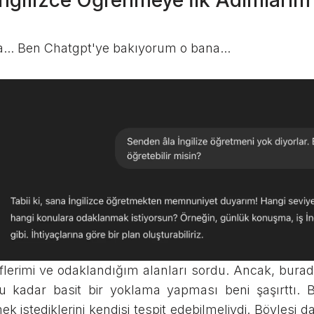
İngilizce Öğrenmeye İlk Adımlarım
a... Ben Chatgpt'ye bakıyorum o bana...
lerimi ve odaklandığım alanları sordu. Ancak, burad
u kadar basit bir yoklama yapması beni şaşırttı. B
k istediklerini kendisi tespit edebilmeliydi. Böylesi da