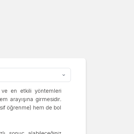
y
m)
ve en etkili yöntemleri
tem arayışına girmesidir.
asif öğrenme) hem de bol
lı sonuç alabileceğiniz