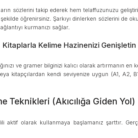
ların sözlerini takip ederek hem telaffuzunuzu geliştir
r şekilde öğrenirsiniz. Şarkıyı dinlerken sözlerini de ok
ağlantıyı kurmanızı sağlar.
Kitaplarla Kelime Hazinenizi Genişletin
nızı ve gramer bilginizi kalıcı olarak artırmanın en ke
ya kitapçılardan kendi seviyenize uygun (A1, A2, B1 g
e Teknikleri (Akıcılığa Giden Yol)
dili aktif olarak kullanmaya başlamanız şarttır. Ge