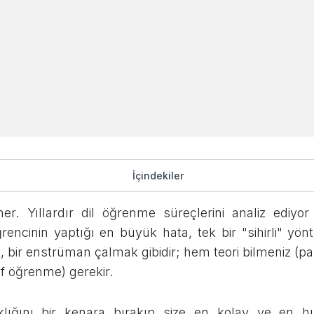
Öğrenmenin En Kola
İçindekiler
Uygulanabilir Yönte
r. Yıllardır dil öğrenme süreçlerini analiz ediyor 
rencinin yaptığı en büyük hata, tek bir "sihirli" yön
Sosyal Medyada Paylaşın
, bir enstrüman çalmak gibidir; hem teori bilmeniz (p
if öğrenme) gerekir.
klığını bir kenara bırakıp size en kolay ve en hız