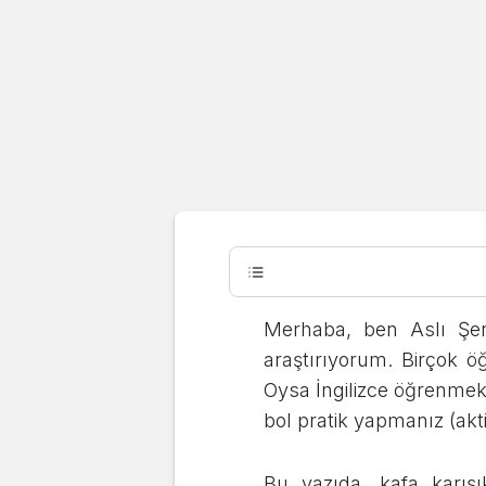
Adult
İngilizce 
Yolları (7 
Merhaba, ben Aslı Şene
araştırıyorum. Birçok öğ
Aslı Şener
Son güncelleme:
27.08.2025
Oysa İngilizce öğrenmek
bol pratik yapmanız (akt
Bu yazıda, kafa karışı