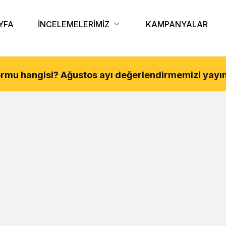
YFA
İNCELEMELERİMİZ
KAMPANYALAR
tformu hangisi?
Ağustos
ayı değerlendirmemizi yayın