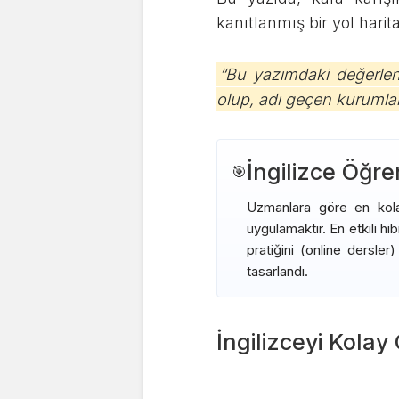
kanıtlanmış bir yol hari
“Bu yazımdaki değerlen
olup, adı geçen kurumlarl
İngilizce Öğr
🎯
Uzmanlara göre en kolay
uygulamaktır. En etkili hi
pratiğini (online dersle
tasarlandı.
İngilizceyi Kolay