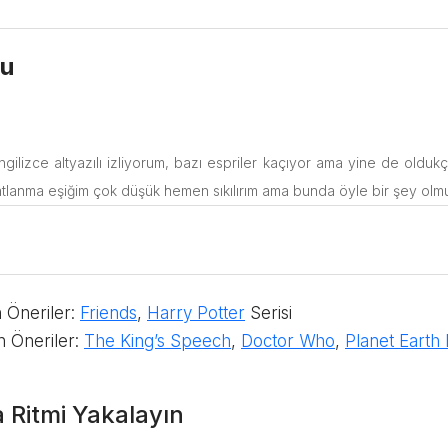
cu
 ingilizce altyazılı izliyorum, bazı espriler kaçıyor ama yine de oldukç
n Öneriler:
Friends
,
Harry Potter
Serisi
in Öneriler:
The King’s Speech
,
Doctor Who
,
Planet Earth 
la Ritmi Yakalayın