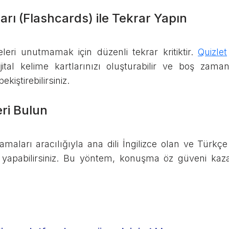
ları (Flashcards) ile Tekrar Yapın
eleri unutmamak için düzenli tekrar kritiktir.
Quizlet
ital kelime kartlarınızı oluşturabilir ve boş zamanl
kiştirebilirsiniz.
eri Bulun
lamaları aracılığıyla ana dili İngilizce olan ve Türkç
ik yapabilirsiniz. Bu yöntem, konuşma öz güveni kaza