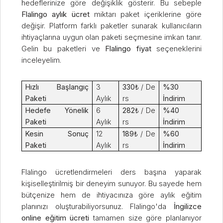
hedeflerinize göre değişiklik gösterir. Bu sebeple
Flalingo aylık ücret
miktarı paket içeriklerine göre
değişir. Platform farklı paketler sunarak kullanıcıların
ihtiyaçlarına uygun olan paketi seçmesine imkan tanır.
Gelin bu paketleri ve
Flalingo fiyat
seçeneklerini
inceleyelim.
Hızlı Başlangıç
3
330
₺ / De
%30
Paketi
Aylık
rs
İndirim
Hedefe Yönelik
6
282
₺ / De
%40
Paketi
Aylık
rs
İndirim
Kesin Sonuç
12
189
₺ / De
%60
Paketi
Aylık
rs
İndirim
Flalingo ücretlendirmeleri ders başına yaparak
kişiselleştirilmiş bir deneyim sunuyor. Bu sayede hem
bütçenize hem de ihtiyacınıza göre aylık eğitim
planınızı oluşturabiliyorsunuz. Flalingo'da
İngilizce
online eğitim ücreti
tamamen size göre planlanıyor