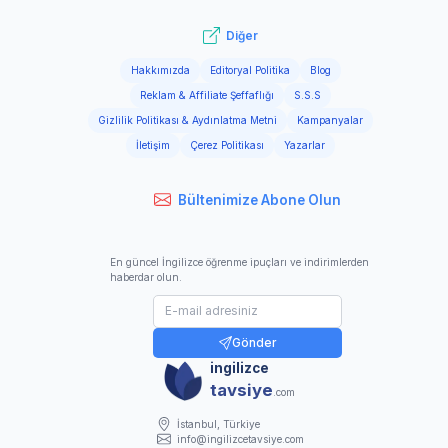
Diğer
Hakkımızda
Editoryal Politika
Blog
Reklam & Affiliate Şeffaflığı
S.S.S
Gizlilik Politikası & Aydınlatma Metni
Kampanyalar
İletişim
Çerez Politikası
Yazarlar
Bültenimize Abone Olun
En güncel İngilizce öğrenme ipuçları ve indirimlerden
haberdar olun.
Gönder
ingilizce
tavsiye
.com
İstanbul, Türkiye
info@ingilizcetavsiye.com