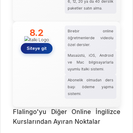
6, 12, 20 ya da 40 derslik
paketler satın alma.
8.2
Birebir online
öğretmenlerde videolu
özel dersler.
Siteye git
Masaüstü, iOS, Android
ve Mac bilgisayarlarla
uyumlu Italki sistemi.
Abonelik olmadan ders
başı ödeme yapma
sistemi.
Flalingo'yu Diğer Online İngilizce
Kurslarından Ayıran Noktalar