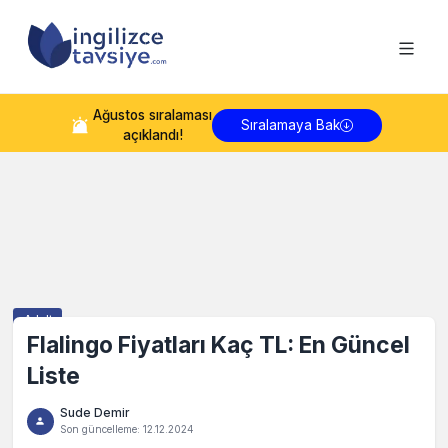
Ağustos
sıralaması
Sıralamaya Bak
açıklandı!
Adult
Flalingo Fiyatları Kaç TL: En Güncel
Liste
Sude Demir
Son güncelleme:
12.12.2024