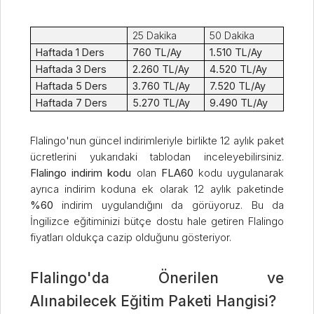
25 Dakika
50 Dakika
Haftada 1 Ders
760 TL/Ay
1.510 TL/Ay
Haftada 3 Ders
2.260 TL/Ay
4.520 TL/Ay
Haftada 5 Ders
3.760 TL/Ay
7.520 TL/Ay
Haftada 7 Ders
5.270 TL/Ay
9.490 TL/Ay
Flalingo'nun güncel indirimleriyle birlikte 12 aylık paket
ücretlerini yukarıdaki tablodan inceleyebilirsiniz.
Flalingo indirim kodu
olan
FLA60
kodu uygulanarak
ayrıca indirim koduna ek olarak 12 aylık paketinde
%60
indirim uygulandığını da görüyoruz. Bu da
İngilizce eğitiminizi bütçe dostu hale getiren Flalingo
fiyatları oldukça cazip olduğunu gösteriyor.
Flalingo'da Önerilen ve
Alınabilecek Eğitim Paketi Hangisi?