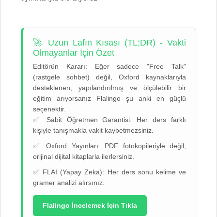
🚀 Uzun Lafın Kısası (TL;DR) - Vakti
Olmayanlar İçin Özet
Editörün Kararı:
Eğer sadece "Free Talk"
(rastgele sohbet) değil, Oxford kaynaklarıyla
desteklenen, yapılandırılmış ve ölçülebilir bir
eğitim arıyorsanız Flalingo şu anki en güçlü
seçenektir.
✅
Sabit Öğretmen Garantisi:
Her ders farklı
kişiyle tanışmakla vakit kaybetmezsiniz.
✅
Oxford Yayınları:
PDF fotokopileriyle değil,
orijinal dijital kitaplarla ilerlersiniz.
✅
FLAI (Yapay Zeka):
Her ders sonu kelime ve
gramer analizi alırsınız.
Flalingo İncelemek İçin Tıkla