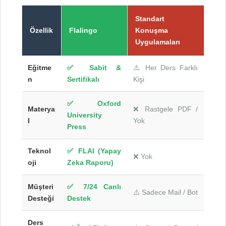
Standart
Özellik
Flalingo
Konuşma
Uygulamaları
Eğitme
✅ Sabit &
⚠️ Her Ders Farklı
n
Sertifikalı
Kişi
✅ Oxford
Materya
❌ Rastgele PDF /
University
l
Yok
Press
Teknol
✅ FLAI (Yapay
❌ Yok
oji
Zeka Raporu)
Müşteri
✅ 7/24 Canlı
⚠️ Sadece Mail / Bot
Desteği
Destek
Ders