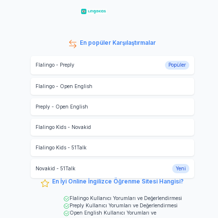
En popüler Karşılaştırmalar
Flalingo
-
Preply
Popüler
Flalingo
-
Open English
Preply
-
Open English
Flalingo Kids
-
Novakid
Flalingo Kids
-
51Talk
Novakid
-
51Talk
Yeni
En İyi Online İngilizce Öğrenme Sitesi Hangisi?
Flalingo
Kullanıcı Yorumları ve Değerlendirmesi
Preply
Kullanıcı Yorumları ve Değerlendirmesi
Open English
Kullanıcı Yorumları ve