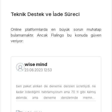
Teknik Destek ve İade Süreci
Online platformlarda en büyük sorun muhatap
bulamamaktır. Ancak Flalingo bu konuda güven
veriyor:
wise mind
23.08.2023 12:53
ben paket alırken de deneme dersleri ücretliydi. ne
kadar ödediğimi hatırlamıyorum ama 70 tl gibi kalmış
aklımda. ama deneme derslerinde memnun
kalmazsanız anında ödediğiniz parayı iade ediyorlar ya
da başka bir öğretmenden ücretsiz başka bir deneme