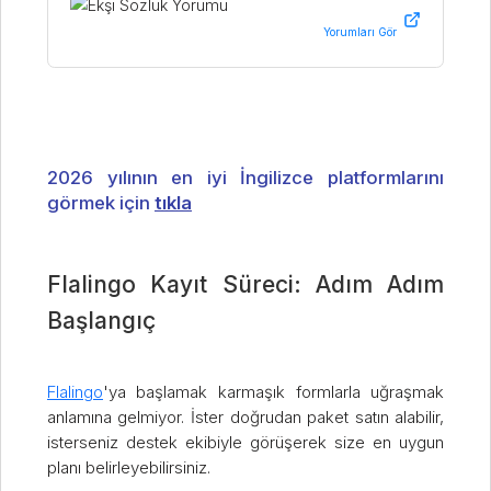
dersi veriyorlar. bence en az 4-5 bin lira verip bir
ingilizce platformuna abone olmadan önce bu para
ödenebilir. sonuçta sistemi, hocaları vs görüyorsunuz.
ben ıelts hazırlığı için 6 aylık paketlerini kullandım ve
memnun kaldım.
2026 yılının en iyi İngilizce platformlarını
görmek için
tıkla
Flalingo Kayıt Süreci: Adım Adım
Başlangıç
Flalingo
'ya başlamak karmaşık formlarla uğraşmak
anlamına gelmiyor. İster doğrudan paket satın alabilir,
isterseniz destek ekibiyle görüşerek size en uygun
planı belirleyebilirsiniz.