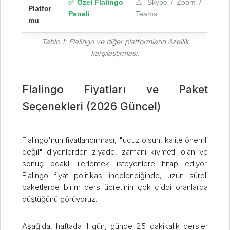
✅ Özel Flalingo
⚠️ Skype / Zoom /
Platfor
Paneli
Teams
mu
Tablo 1: Flalingo ve diğer platformların özellik
karşılaştırması.
Flalingo Fiyatları ve Paket
Seçenekleri (2026 Güncel)
Flalingo'nun fiyatlandırması, "ucuz olsun, kalite önemli
değil" diyenlerden ziyade, zamanı kıymetli olan ve
sonuç odaklı ilerlemek isteyenlere hitap ediyor.
Flalingo fiyat politikası incelendiğinde, uzun süreli
paketlerde birim ders ücretinin çok ciddi oranlarda
düştüğünü görüyoruz.
Aşağıda, haftada 1 gün, günde 25 dakikalık dersler