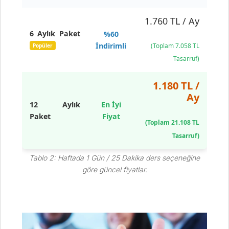
1.760 TL / Ay
6 Aylık Paket
%60
İndirimli
(Toplam 7.058 TL
Popüler
Tasarruf)
1.180 TL /
Ay
12 Aylık
En İyi
Paket
Fiyat
(Toplam 21.108 TL
Tasarruf)
Tablo 2: Haftada 1 Gün / 25 Dakika ders seçeneğine
göre güncel fiyatlar.