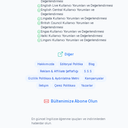
Değerlendirmesi
English Live
Kullanıcı Yorumları ve Değerlendirmesi
English Central
Kullanıcı Yorumları ve
Değerlendirmesi
Lingoda
Kullanıcı Yorumları ve Değerlendirmesi
British Council
Kullanıcı Yorumları ve
Değerlendirmesi
Engoo
Kullanıcı Yorumları ve Değerlendirmesi
italki
Kullanıcı Yorumları ve Değerlendirmesi
Lingoni
Kullanıcı Yorumları ve Değerlendirmesi
Diğer
Hakkımızda
Editoryal Politika
Blog
Reklam & Affiliate Şeffaflığı
S.S.S
Gizlilik Politikası & Aydınlatma Metni
Kampanyalar
İletişim
Çerez Politikası
Yazarlar
Bültenimize Abone Olun
En güncel İngilizce öğrenme ipuçları ve indirimlerden
haberdar olun.