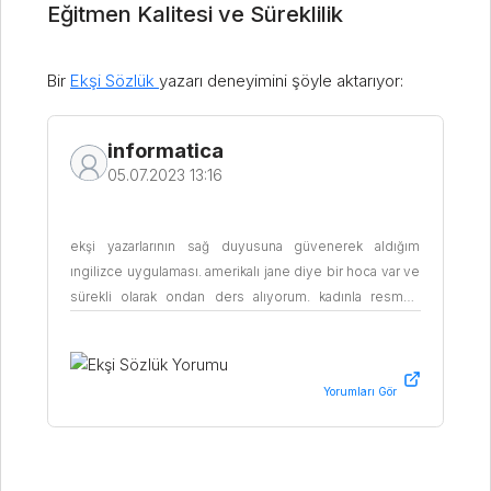
Eğitmen Kalitesi ve Süreklilik
Bir
Ekşi Sözlük
yazarı deneyimini şöyle aktarıyor:
informatica
05.07.2023 13:16
ekşi yazarlarının sağ duyusuna güvenerek aldığım
ıngilizce uygulaması. amerikalı jane diye bir hoca var ve
sürekli olarak ondan ders alıyorum. kadınla resmen
kanka olduk. geçen annesi gelmişti ziyarete onunla da
tanıştım. şirketteki toplantılarında konuşma ankisiyetem
vardı. sayesinde kurtuldum. geçenki toplantıda herkes
aşmışsın falan demeye başladı.