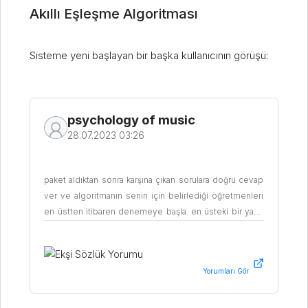
Akıllı Eşleşme Algoritması
Sisteme yeni başlayan bir başka kullanıcının görüşü:
psychology of music
28.07.2023 03:26
paket aldıktan sonra karşına çıkan sorulara doğru cevap
ver ve algoritmanın senin için belirlediği öğretmenleri
en üstten itibaren denemeye başla. en üsteki bir yada
ikinciden sonra zaten algoritmanın seninle eşleştirdiği
sıralamanın en doğru sırlam olduğunu anlayacaksın. hiç
macare arayıp kafa ağrıtmaya gerek yok. 2 kez paket
aldım 2'sinde de algoritmanın önerilerine göre hareket
ettim ve çok iyi öğretmenlerle eşleştim.