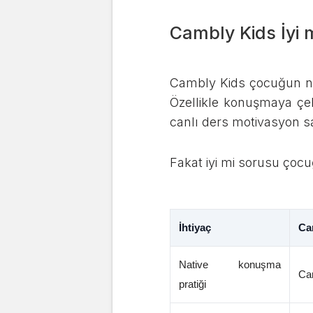
Cambly Kids İyi 
Cambly Kids çocuğun nati
Özellikle konuşmaya çe
canlı ders motivasyon sa
Fakat iyi mi sorusu çocu
İhtiyaç
Ca
Native konuşma
Cam
pratiği