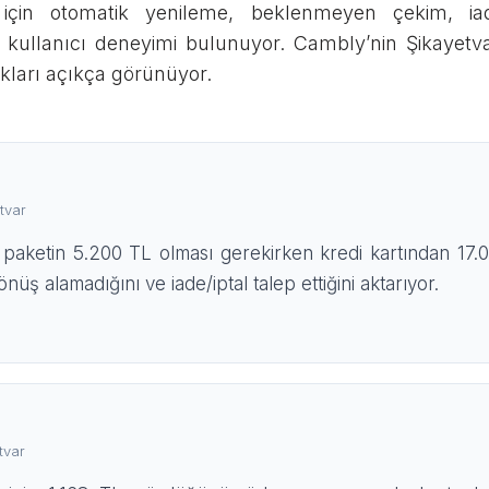
in otomatik yenileme, beklenmeyen çekim, ia
kullanıcı deneyimi bulunuyor. Cambly’nin Şikayetva
lıkları açıkça görünüyor.
tvar
k paketin 5.200 TL olması gerekirken kredi kartından 17.0
üş alamadığını ve iade/iptal talep ettiğini aktarıyor.
tvar