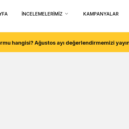
YFA
İNCELEMELERİMİZ
KAMPANYALAR
tformu hangisi?
Ağustos
ayı değerlendirmemizi yayın