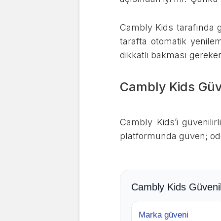
Cambly Kids tarafında gü
tarafta otomatik yenile
dikkatli bakması gereke
Cambly Kids Güve
Cambly Kids’i güvenilir
platformunda güven; ödem
Cambly Kids Güvenili
Marka güveni