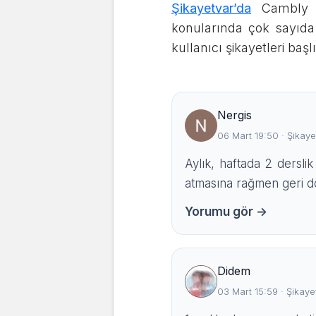
Şikayetvar’da
Cambly iç
konularında çok sayıda 
kullanıcı şikayetleri baş
Nergis
06 Mart 19:50 · Şikaye
Aylık, haftada 2 dersli
atmasına rağmen geri dön
Yorumu gör →
Didem
03 Mart 15:59 · Şikaye