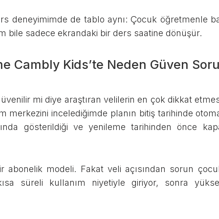
ders deneyimimde de tablo aynı: Çocuk öğretmenle b
m bile sadece ekrandaki bir ders saatine dönüşür.
me Cambly Kids’te Neden Güven Soru
enilir mi diye araştıran velilerin en çok dikkat etm
merkezini incelediğimde planın bitiş tarihinde otoma
ında gösterildiği ve yenileme tarihinden önce kapat
ir abonelik modeli. Fakat veli açısından sorun çocuk
a süreli kullanım niyetiyle giriyor, sonra yüksek