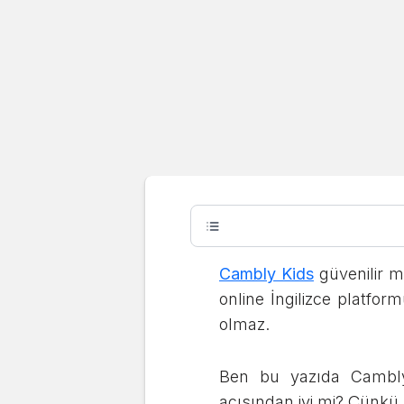
Çocuklar için İngilizce
Cambly Kid
mi?
Cambly Kids
güvenilir m
online İngilizce platfor
Hazal Çelik
Son güncelleme:
01.06.2026
olmaz.
Ben bu yazıda Cambly K
açısından iyi mi? Çünkü 