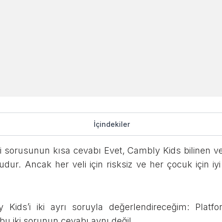
s Güvenilir mi? İyi
İçindekiler
i sorusunun kısa cevabı Evet, Cambly Kids bilinen ve 
mudur. Ancak her veli için risksiz ve her çocuk için 
Sosyal Medyada Paylaşın
ids’i iki ayrı soruyla değerlendireceğim: Platfo
bu iki sorunun cevabı aynı değil.