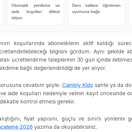
Otomatik yenileme ve
Ders kalitesi öğretmen
iade koşulları dikkat
uyumuna bağlı.
istiyor.
anım koşullarında aboneliklerin aktif kaldığı sür
retlendirilebileceği bilgisini gördüm. Aynı şekilde a
alı ücretlendirme taleplerinin 30 gün içinde iletilmes
kdirine bağlı değerlendirildiği de yer alıyor.
 sorusuna cevabım şöyle:
Cambly Kids
sahte ya da dola
 ve iade koşulları nedeniyle velinin kayıt öncesinde 
ı dikkatle kontrol etmesi gerekir.
lıştığını, fiyat yapısını, güçlü ve sınırlı yönlerin
nceleme 2026
yazıma da okuyabilirsiniz.