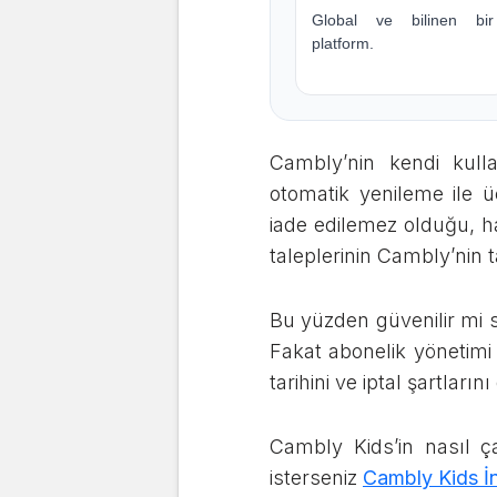
Global ve bilinen bir
platform.
Cambly’nin kendi kull
otomatik yenileme ile üc
iade edilemez olduğu, hat
taleplerinin Cambly’nin ta
Bu yüzden güvenilir mi
Fakat abonelik yönetimi
tarihini ve iptal şartların
Cambly Kids’in nasıl ça
isterseniz
Cambly Kids İ