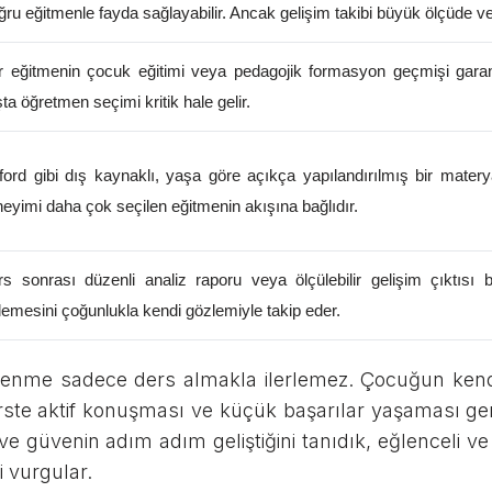
ru eğitmenle fayda sağlayabilir. Ancak gelişim takibi büyük ölçüde vel
r eğitmenin çocuk eğitimi veya pedagojik formasyon geçmişi garan
ta öğretmen seçimi kritik hale gelir.
ord gibi dış kaynaklı, yaşa göre açıkça yapılandırılmış bir mater
eyimi daha çok seçilen eğitmenin akışına bağlıdır.
s sonrası düzenli analiz raporu veya ölçülebilir gelişim çıktısı be
rlemesini çoğunlukla kendi gözlemiyle takip eder.
ğrenme sadece ders almakla ilerlemez. Çocuğun kend
ste aktif konuşması ve küçük başarılar yaşaması ge
 güvenin adım adım geliştiğini tanıdık, eğlenceli ve i
 vurgular.