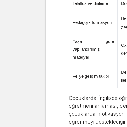
Telaffuz ve dinleme
Doğ
He
Pedagojik formasyon
yaş
Yaşa göre
Oxf
yapılandırılmış
den
materyal
Der
Veliye gelişim takibi
ile
Çocuklarda İngilizce ö
öğretmeni anlaması, der
çocuklarda motivasyon ve
öğrenmeyi desteklediğini