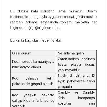
Bu durum kafa karıştırıcı ama mümkün. Benim
testimde kod başarıyla uygulandı mesajı görünmesine
rağmen ödeme sayfasında toplam maliyetin net
biçimde değiştiğini göremedim.
Bunun birkaç olası nedeni olabilir:
Olası durum
Ne anlama gelir?
Zaten indirimli görünen
Kod mevcut kampanyayla
fiyata ekstra düşüş
birleşmiyor olabilir
yapılmayabilir
1 aylık, 3 aylık veya 12
Kod yalnızca belirli
aylık paketlerde farklı
paketlerde geçerli olabilir
çalışabilir
Cambly ve Cambly
Kod yetişkin pakette
Kids kampanya
çalışıp Kids’te farklı sonuç
koşulları aynı
verebilir