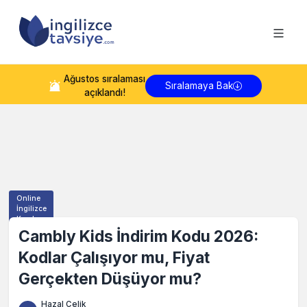
Ağustos
sıralaması
Sıralamaya Bak
açıklandı!
Online
İngilizce
Kursları
Cambly Kids İndirim Kodu 2026:
Kodlar Çalışıyor mu, Fiyat
Gerçekten Düşüyor mu?
Hazal Çelik