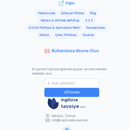
Diğer
Hakkımızda
Editoryal Politika
Blog
Reklam & Affiliate Şeffaflığı
S.S.S
Gizlilik Politikası & Aydınlatma Metni
Kampanyalar
İletişim
Çerez Politikası
Yazarlar
Bültenimize Abone Olun
En güncel İngilizce öğrenme ipuçları ve indirimlerden
haberdar olun.
Gönder
ingilizce
tavsiye
.com
İstanbul, Türkiye
info@ingilizcetavsiye.com