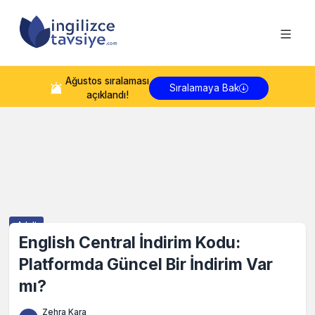
Ağustos
sıralaması
Sıralamaya Bak
açıklandı!
Adult
English Central İndirim Kodu:
Platformda Güncel Bir İndirim Var
mı?
Zehra Kara