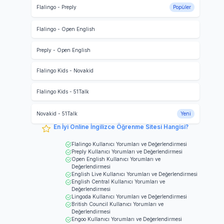
Flalingo
-
Preply
Popüler
Flalingo
-
Open English
Preply
-
Open English
Flalingo Kids
-
Novakid
Flalingo Kids
-
51Talk
Novakid
-
51Talk
Yeni
En İyi Online İngilizce Öğrenme Sitesi Hangisi?
Flalingo
Kullanıcı Yorumları ve Değerlendirmesi
Preply
Kullanıcı Yorumları ve Değerlendirmesi
Open English
Kullanıcı Yorumları ve
Değerlendirmesi
English Live
Kullanıcı Yorumları ve Değerlendirmesi
English Central
Kullanıcı Yorumları ve
Değerlendirmesi
Lingoda
Kullanıcı Yorumları ve Değerlendirmesi
British Council
Kullanıcı Yorumları ve
Değerlendirmesi
Engoo
Kullanıcı Yorumları ve Değerlendirmesi