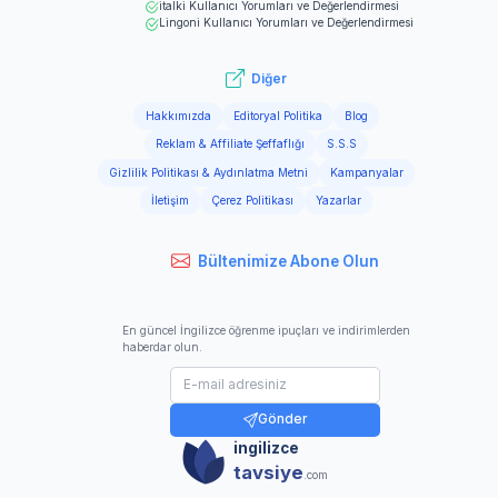
italki
Kullanıcı Yorumları ve Değerlendirmesi
Lingoni
Kullanıcı Yorumları ve Değerlendirmesi
Diğer
Hakkımızda
Editoryal Politika
Blog
Reklam & Affiliate Şeffaflığı
S.S.S
Gizlilik Politikası & Aydınlatma Metni
Kampanyalar
İletişim
Çerez Politikası
Yazarlar
Bültenimize Abone Olun
En güncel İngilizce öğrenme ipuçları ve indirimlerden
haberdar olun.
Gönder
ingilizce
tavsiye
.com