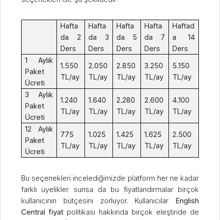
Hafta
Hafta
Hafta
Hafta
Haftad
da 2
da 3
da 5
da 7
a 14
Ders
Ders
Ders
Ders
Ders
1 Aylık
1.550
2.050
2.850
3.250
5.150
Paket
TL/ay
TL/ay
TL/ay
TL/ay
TL/ay
Ücreti
3 Aylık
1.240
1.640
2.280
2.600
4.100
Paket
TL/ay
TL/ay
TL/ay
TL/ay
TL/ay
Ücreti
12 Aylık
775
1.025
1.425
1.625
2.500
Paket
TL/ay
TL/ay
TL/ay
TL/ay
TL/ay
Ücreti
Bu seçenekleri incelediğimizde platform her ne kadar
farklı üyelikler sunsa da bu fiyatlandırmalar birçok
kullanıcının bütçesini zorluyor. Kullanıcılar
English
Central fiyat
politikası hakkında birçok eleştiride de