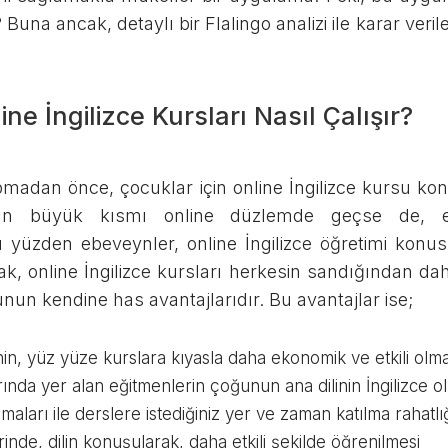
 Buna ancak, detaylı bir Flalingo analizi ile karar verile
ine İngilizce Kursları Nasıl Çalışır?
apmadan önce, çocuklar için online İngilizce kursu k
zın büyük kısmı online düzlemde geçse de, eğ
Bu yüzden ebeveynler, online İngilizce öğretimi konu
ak, online İngilizce kursları herkesin sandığından d
sunun kendine has avantajlarıdır. Bu avantajlar ise;
inin, yüz yüze kurslara kıyasla daha ekonomik ve etkili olma
arında yer alan eğitmenlerin çoğunun ana dilinin İngilizce o
maları ile derslere istediğiniz yer ve zaman katılma rahatlığ
rinde, dilin konuşularak, daha etkili şekilde öğrenilmesi