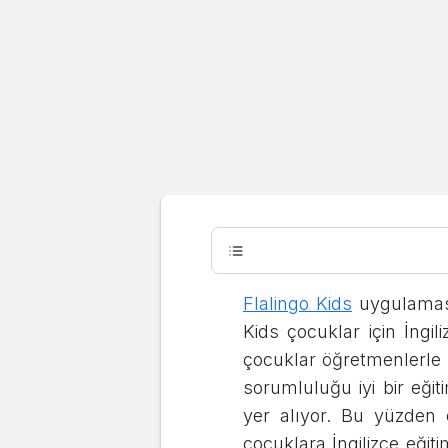
Kids
Flalingo K
Analizi: Ai
Flalingo Kids
uygulamasın
Kids çocuklar için İngil
Merve Çınar
Son güncelleme:
06.04.2024
çocuklar öğretmenlerle İ
sorumluluğu iyi bir eği
yer alıyor. Bu yüzden 
çocuklara İngilizce eği