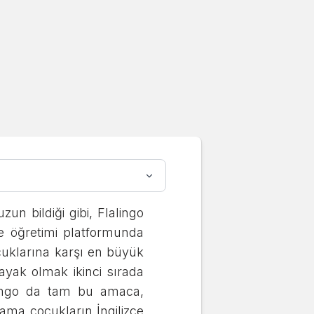
mi?
un bildiği gibi, Flalingo
zce öğretimi platformunda
ocuklarına karşı en büyük
ayak olmak ikinci sırada
alingo da tam bu amaca,
ama çocukların İngilizce