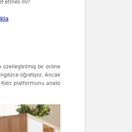
et etmeli mi?
ıkla
özelleştirilmiş bir online
 İngilizce öğretiyor. Ancak
o Kids platformunu analiz