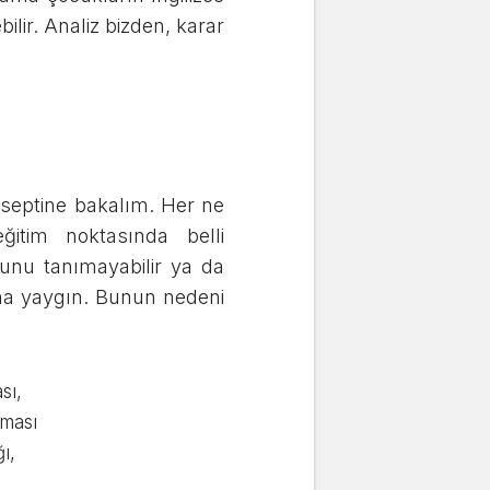
bilir. Analiz bizden, karar
onseptine bakalım. Her ne
itim noktasında belli
sunu tanımayabilir ya da
aha yaygın. Bunun nedeni
sı,
lması
ı,