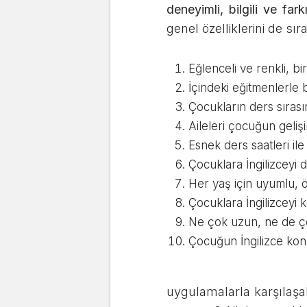
deneyimli, bilgili ve fark
genel özelliklerini de sı
Eğlenceli ve renkli, bi
İçindeki eğitmenlerle b
Çocukların ders sırası
Aileleri çocuğun gel
Esnek ders saatleri il
Çocuklara İngilizceyi
Her yaş için uyumlu, ö
Çocuklara İngilizceyi
Ne çok uzun, ne de ço
Çocuğun İngilizce kon
uygulamalarla karşılaşab