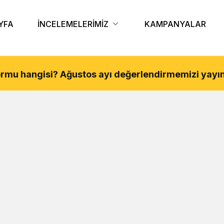
YFA
İNCELEMELERİMİZ
KAMPANYALAR
tformu hangisi?
Ağustos
ayı değerlendirmemizi yayın