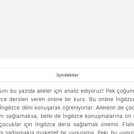
ids Uygulaması
İçindekiler
leler için Güvenilir 
ı bu yazıda aileler için analiz ediyoruz! Pek çoğunuz
izce dersleri veren online bir kurs. Bu online İngili
Sosyal Medyada Paylaşın
ngilizce dilini konuşarak öğreniyorlar. Ailelerin de ç
tim sağlamaksa, belki de İngilizce konuşmalarına ön 
çocuklar için İngilizce dersi sağlamak önemli. Fl
timi sağlamakla mükellef bir uygulama. Peki, bu uygul