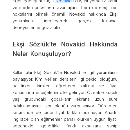
Eğer çocuğunuz için
Novakid
’i düşünüyorsanız karar
vermeden önce hem avantajlarını hem de eleştirilen
noktalarını bilmek önemli.
Novakid
hakkında
Ekşi
yorumlarını inceleyerek gerçek kullanıcı
deneyimlerine göz atalım.
Ekşi Sözlük’te Novakid Hakkında
Neler Konuşuluyor?
Kullanıcılar Ekşi Sözlük’te
Novakid
ile ilgili
yorumlarını
paylaşıyor. Kimi veliler, derslerin ilgi çekici olduğunu
belirtirken kimileri öğretmen kalitesi ve fiyat
konusunda endişelerini dile getiriyor. Özellikle küçük
yaş grubundaki çocukların ekrana uzun süre
odaklanmasının zor olduğu vurgulanıyor. Öğretmen
seçiminde de ciddi fiyat farkları bulunuyor. Anadili
İngilizce olan eğitmenler pahalı olurken uygun fiyatlı
seçenekler genellikle farklı aksanlara sahip