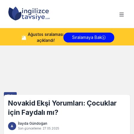
Ağustos
sıralaması
Sıralamaya Bak
açıklandı!
Kids
Novakid Ekşi Yorumları: Çocuklar
için Faydalı mı?
İlayda Gündoğan
Son güncelleme:
27.05.2025