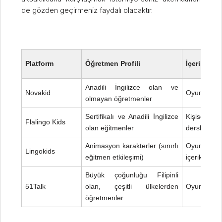
de gözden geçirmeniz faydalı olacaktır.
Platform
Öğretmen Profili
İçerik Türü
Anadili İngilizce olan ve
Novakid
Oyunlaştırıl
olmayan öğretmenler
Sertifikalı ve Anadili İngilizce
Kişiselleşt
Flalingo Kids
olan eğitmenler
dersler
Animasyon karakterler (sınırlı
Oyun ve u
Lingokids
eğitmen etkileşimi)
içerikler
Büyük çoğunluğu Filipinli
51Talk
olan, çeşitli ülkelerden
Oyunlaştırıl
öğretmenler