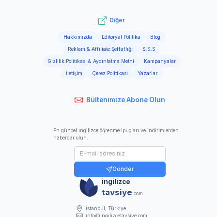
Diğer
Hakkımızda
Editoryal Politika
Blog
Reklam & Affiliate Şeffaflığı
S.S.S
Gizlilik Politikası & Aydınlatma Metni
Kampanyalar
İletişim
Çerez Politikası
Yazarlar
Bültenimize Abone Olun
En güncel İngilizce öğrenme ipuçları ve indirimlerden
haberdar olun.
Gönder
ingilizce
tavsiye
.com
İstanbul, Türkiye
info@ingilizcetavsiye.com