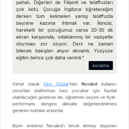
pahalı. Diğerleri de Filipinli ve telaffuzları
çok kötü. Çocuğa İngilizce öğreteceğim
derken tüm kelimeleri yanlış telaffuzla
beynine kazıma ihtimali var. İkincisi,
hareketli bir çocuğunuz varsa 20-30 dk
ekran karşısında, odaklanmış bir vaziyette
oturması zor oluyor. Ders ne zaman
bitecek bakışları atıyor devamlı. Yüzyüze
eğitim bence çok daha verimli."
exclama
Genel olarak
Ekşi Sözlük
’teki
Novakid
kullanıcı
yorumları platformun bazı çocuklar için faydalı
olabileceğini gösterse de, öğretmen seçimi ve fiyat-
performans dengesi dikkatle değerlendirilmesi
gereken noktalar arasında.
Bizim önerimiz Novakid’i tercih etmeyi düşünen