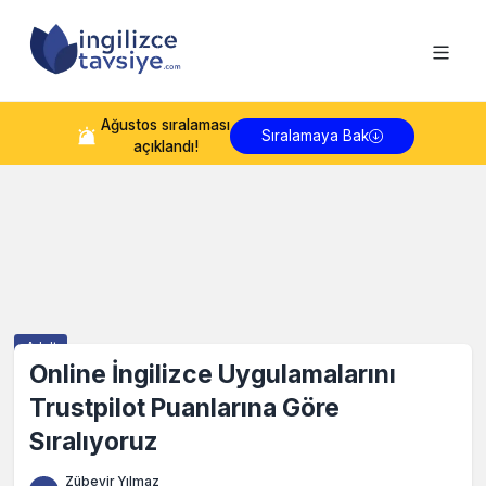
Ağustos
sıralaması
Sıralamaya Bak
açıklandı!
Adult
Online İngilizce Uygulamalarını
Trustpilot Puanlarına Göre
Sıralıyoruz
Zübeyir Yılmaz