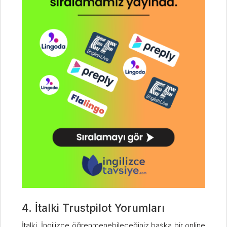
4. İtalki Trustpilot Yorumları
İtalki, İngilizce öğrenmenebileceğiniz başka bir online