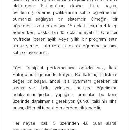
platformdur. Flalingo'nun aksine, Italki, baştan
belirlenmiş ödeme politikalarına sahip öğretmenleri
bulmanızı sağlayan bir sistemdir. Örneğin, bir
öğretmen size ders başına 15 dolarlık bir ücret talep
edebilirken, başka biri 10 dolar isteyebilir. Özel bir
müfredat içeren aylık veya yıllık bir program satın
almak yerine, Italki ile anlık olarak öğrenme şansına
sahip oluyorsunuz.
Eğer Trustpilot performansına odaklanırsak, İtalki
Flalingo'nun gerisinde kalıyor. Bu İtalki için dikkate
değer bir başarı, ancak sizi uyarmam gereken bir
husus var. İtalki yalnızca İngilizce öğretimine
odaklanmadığından, yaptığınız aramaları bu konu
üzerinde daraltmanız gerekiyor. Çünkü İtalki'nin nihai
puanı, diğer dil tabanlı derslerden etkilenebilir.
Her neyse, İtalki 5 üzerinden 4.6 puan alarak
sıralamamızda ikinci sırayı alıyor.