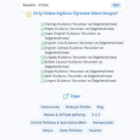
Novakid
-
51Talk
Yeni
En İyi Online İngilizce Öğrenme Sitesi Hangisi?
Flalingo
Kullanıcı Yorumları ve Değerlendirmesi
Preply
Kullanıcı Yorumları ve Değerlendirmesi
Open English
Kullanıcı Yorumları ve
Değerlendirmesi
English Live
Kullanıcı Yorumları ve Değerlendirmesi
English Central
Kullanıcı Yorumları ve
Değerlendirmesi
Lingoda
Kullanıcı Yorumları ve Değerlendirmesi
British Council
Kullanıcı Yorumları ve
Değerlendirmesi
Engoo
Kullanıcı Yorumları ve Değerlendirmesi
italki
Kullanıcı Yorumları ve Değerlendirmesi
Lingoni
Kullanıcı Yorumları ve Değerlendirmesi
Diğer
Hakkımızda
Editoryal Politika
Blog
Reklam & Affiliate Şeffaflığı
S.S.S
Gizlilik Politikası & Aydınlatma Metni
Kampanyalar
İletişim
Çerez Politikası
Yazarlar