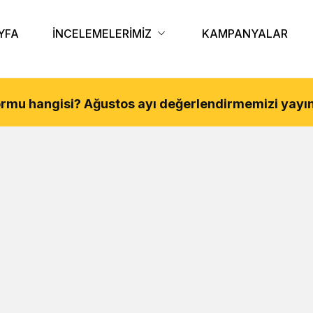
YFA
İNCELEMELERİMİZ
KAMPANYALAR
tformu hangisi?
Ağustos
ayı değerlendirmemizi yayın