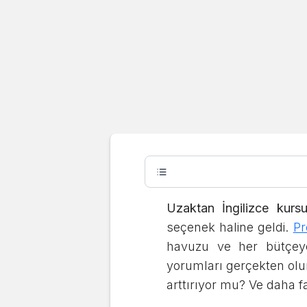
Adult
Preply Ekşi
Tarafından
Uzaktan İngilizce kurs
Yorumların
seçenek haline geldi.
Pr
havuzu ve her bütçeye
yorumları gerçekten olum
Zehra Kara
Son güncelleme:
02.12.2024
arttırıyor mu? Ve daha f