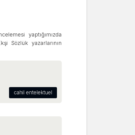
celemesi yaptığımızda
kşi Sözlük yazarlarının
cahil entelektuel