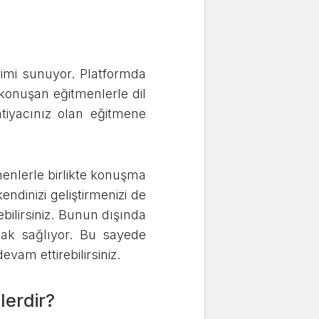
mi sunuyor. Platformda
e konuşan eğitmenlerle dil
htiyacınız olan eğitmene
menlerle birlikte konuşma
dinizi geliştirmenizi de
ebilirsiniz. Bunun dışında
nak sağlıyor. Bu sayede
devam ettirebilirsiniz.
lerdir?