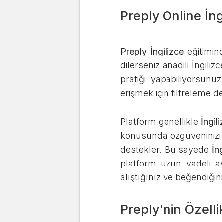
Preply Online İn
Preply İngilizce
eğitimind
dilerseniz anadili İngili
pratiği yapabiliyorsunu
erişmek için filtreleme 
Platform genellikle
İngi
konusunda özgüveninizi 
destekler. Bu sayede
İn
platform uzun vadeli a
alıştığınız ve beğendiği
Preply'nin Özelli