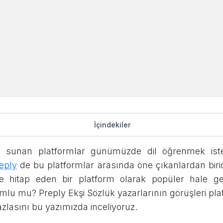
 Sözlük Yazarları
İçindekiler
 Beğenildi mi? Ekşi
u
sunan platformlar günümüzde dil öğrenmek istey
ı İnceledik
eply
de bu platformlar arasında öne çıkanlardan birid
 hitap eden bir platform olarak popüler hale gelm
lu mu? Preply Ekşi Sözlük yazarlarının görüşleri pla
Sosyal Medyada Paylaşın
azlasını bu yazımızda inceliyoruz.