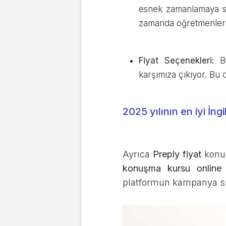
esnek zamanlamaya sah
zamanda öğretmenlerin 
Fiyat Seçenekleri:
Bi
karşımıza çıkıyor. Bu d
2025 yılının en iyi İng
Ayrıca
Preply fiyat
konus
konuşma kursu online
platformun kampanya su