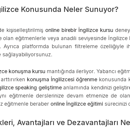
gilizce Konusunda Neler Sunuyor?
e kişiselleştirilmiş
online birebir İngilizce kursu
deneyi
zce olan eğitmenlerle veya anadili seviyesinde İngilizc
z. Ayrıca platformda bulunan filtreleme özelliğiyle i
de sağlayabiliyorsunuz.
lizce konuşma kursu
mantığında ilerliyor. Yabancı eğit
arttırırken
konuşma İngilizcesi öğrenme
konusunda ken
gilizce speaking geliştirme
anlamında kendinizi geliştir
ynı eğitmenle derslerinize devam etmenize de ola
niz eğitmenle beraber
online İngilizce eğitimi
sürecinizi 
kleri, Avantajları ve Dezavantajları Ne