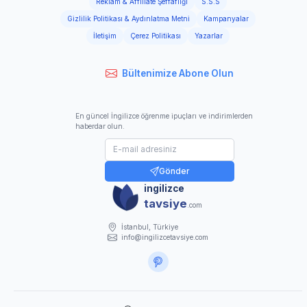
Reklam & Affiliate Şeffaflığı
S.S.S
Gizlilik Politikası & Aydınlatma Metni
Kampanyalar
İletişim
Çerez Politikası
Yazarlar
Bültenimize Abone Olun
En güncel İngilizce öğrenme ipuçları ve indirimlerden
haberdar olun.
Gönder
ingilizce
tavsiye
.com
İstanbul, Türkiye
info@ingilizcetavsiye.com