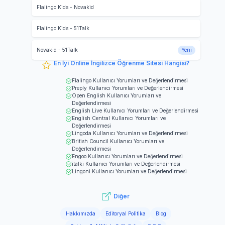
Flalingo Kids
-
Novakid
Flalingo Kids
-
51Talk
Novakid
-
51Talk
Yeni
En İyi Online İngilizce Öğrenme Sitesi Hangisi?
Flalingo
Kullanıcı Yorumları ve Değerlendirmesi
Preply
Kullanıcı Yorumları ve Değerlendirmesi
Open English
Kullanıcı Yorumları ve
Değerlendirmesi
English Live
Kullanıcı Yorumları ve Değerlendirmesi
English Central
Kullanıcı Yorumları ve
Değerlendirmesi
Lingoda
Kullanıcı Yorumları ve Değerlendirmesi
British Council
Kullanıcı Yorumları ve
Değerlendirmesi
Engoo
Kullanıcı Yorumları ve Değerlendirmesi
italki
Kullanıcı Yorumları ve Değerlendirmesi
Lingoni
Kullanıcı Yorumları ve Değerlendirmesi
Diğer
Hakkımızda
Editoryal Politika
Blog