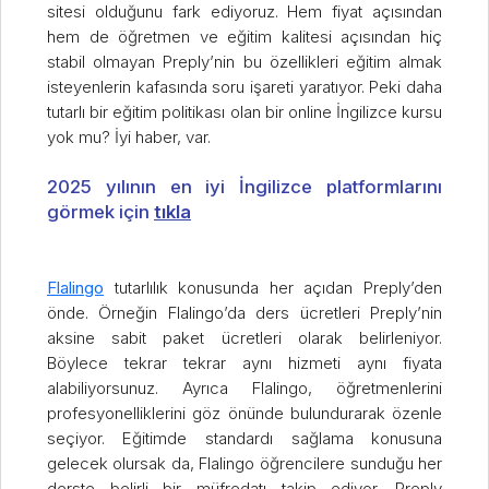
sitesi olduğunu fark ediyoruz. Hem fiyat açısından
hem de öğretmen ve eğitim kalitesi açısından hiç
stabil olmayan Preply’nin bu özellikleri eğitim almak
isteyenlerin kafasında soru işareti yaratıyor. Peki daha
tutarlı bir eğitim politikası olan bir online İngilizce kursu
yok mu? İyi haber, var.
2025 yılının en iyi İngilizce platformlarını
görmek için
tıkla
Flalingo
tutarlılık konusunda her açıdan Preply’den
önde. Örneğin Flalingo’da ders ücretleri Preply’nin
aksine sabit paket ücretleri olarak belirleniyor.
Böylece tekrar tekrar aynı hizmeti aynı fiyata
alabiliyorsunuz. Ayrıca Flalingo, öğretmenlerini
profesyonelliklerini göz önünde bulundurarak özenle
seçiyor. Eğitimde standardı sağlama konusuna
gelecek olursak da, Flalingo öğrencilere sunduğu her
derste belirli bir müfredatı takip ediyor. Preply