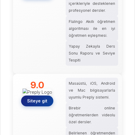
içerikleriyle desteklenen
profesyonel dersler.
Flalingo Akıllı öğretmen
algoritması ile en iyi
öğretmen eşleşmesi.
Yapay Zekayla Ders
Sonu Raporu ve Seviye
Tespiti
9.0
Masaüstü, iOS, Android
ve Mac bilgisayarlarla
uyumlu Preply sistemi.
Siteye git
Birebir online
öğretmenlerden videolu
özel dersler.
Belirlenen öğretmenden