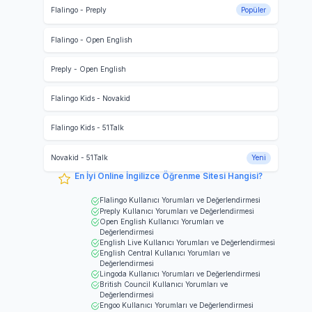
Flalingo
-
Preply
Popüler
Flalingo
-
Open English
Preply
-
Open English
Flalingo Kids
-
Novakid
Flalingo Kids
-
51Talk
Novakid
-
51Talk
Yeni
En İyi Online İngilizce Öğrenme Sitesi Hangisi?
Flalingo
Kullanıcı Yorumları ve Değerlendirmesi
Preply
Kullanıcı Yorumları ve Değerlendirmesi
Open English
Kullanıcı Yorumları ve
Değerlendirmesi
English Live
Kullanıcı Yorumları ve Değerlendirmesi
English Central
Kullanıcı Yorumları ve
Değerlendirmesi
Lingoda
Kullanıcı Yorumları ve Değerlendirmesi
British Council
Kullanıcı Yorumları ve
Değerlendirmesi
Engoo
Kullanıcı Yorumları ve Değerlendirmesi