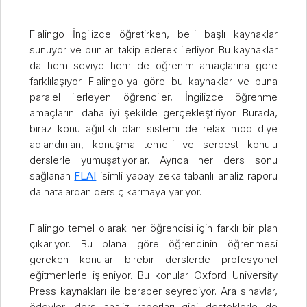
Flalingo İngilizce öğretirken, belli başlı kaynaklar
sunuyor ve bunları takip ederek ilerliyor. Bu kaynaklar
da hem seviye hem de öğrenim amaçlarına göre
farklılaşıyor. Flalingo'ya göre bu kaynaklar ve buna
paralel ilerleyen öğrenciler, İngilizce öğrenme
amaçlarını daha iyi şekilde gerçekleştiriyor. Burada,
biraz konu ağırlıklı olan sistemi de relax mod diye
adlandırılan, konuşma temelli ve serbest konulu
derslerle yumuşatıyorlar. Ayrıca her ders sonu
sağlanan
FLAI
isimli yapay zeka tabanlı analiz raporu
da hatalardan ders çıkarmaya yarıyor.
Flalingo temel olarak her öğrencisi için farklı bir plan
çıkarıyor. Bu plana göre öğrencinin öğrenmesi
gereken konular birebir derslerde profesyonel
eğitmenlerle işleniyor. Bu konular Oxford University
Press kaynakları ile beraber seyrediyor. Ara sınavlar,
ödevler, ders analiz raporları gibi desteklerle de