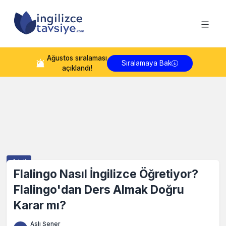
Ağustos
sıralaması
Sıralamaya Bak
açıklandı!
Adult
Flalingo Nasıl İngilizce Öğretiyor?
Flalingo'dan Ders Almak Doğru
Karar mı?
Aslı Şener